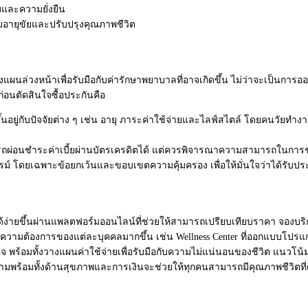
และความยั่งยืน
่มอายุขัยและปรั
บปรุงคุณภาพชีวิต
วางแผนล่วงหน้
าเพื่อรับมือกับค่ารั
กษาพยาบาลที่อาจเกิดขึ้น ไม่ว่าจะเป็นการอ
่อนตัดสิ
นใจซื้อประกันคือ
้นอยู่กับปัจจัยต่าง ๆ เช่น อายุ ภาระค่าใช้จ่ายและไลฟ์สไตล์ โดยคนวัยทำ
ผ่อนชำระค่าเบี้ยผ่
านบัตรเครดิตได้ แต่ควรพิจารณาความสามารถในการชำร
์ โดยเฉพาะข้อยกเว้
นและขอบเขตความคุ้มครอง เพื่อให้มั่นใจว่าได้รั
บประ
้ง่ายขึ้นผ่านแพลตฟอร์
มออนไลน์ที่ช่วยให้สามารถเปรี
ยบเทียบราคา จองบริ
ความต้องการของแต่ละบุคคลมากขึ้น เช่น Wellness Center ที่ออกแบบโป
จ พร้อมทั้งวางแผนค่าใช้จ่ายเพื่
อรับมือกับความไม่แน่นอนของชีวิ
ต แนวโน้
ามพร้อมทั้งด้านสุ
ขภาพและการเงินจะช่วยให้ทุ
กคนสามารถมีคุณภาพชีวิตที่ดี