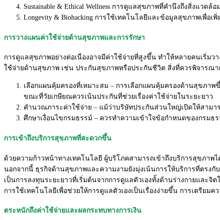
Sustainable & Ethical Wellness การดูแลสุขภาพที่คำนึงถึงสิ่
งแวดล้อม
Longevity & Biohacking การใช้เทคโนโลยีและข้อมูลสุ
ขภาพเพื่อเพิ
การวางแผนค่าใช้จ่ายด้านสุขภาพและการรักษา
การดูแลสุขภาพอย่างต่อเนื่
องอาจมีค่าใช้จ่ายที่สูงขึ้น ทำให้หลายคนเริ่ม
ใช้จ่ายด้านสุขภาพ เช่น ประกันสุขภาพหรือประกันชีวิต สิ่งที่ควรพิจารณาก
เลือกแผนคุ้มครองที่เหมาะสม – การเลือกแผนคุ้มครองด้านสุ
ขภาพขึ
ขณะที่วัยเกษียณควรเน้นประกั
นที่ช่วยเรื่องค่าใช้จ่
ายในระยะยาว
คำนวณภาระค่าใช้จ่าย – แม้ว่าบริษัทประกันส่วนใหญ่เปิ
ดให้สามารถ
ศึกษาเงื่อนไขกรมธรรม์ – ควรทำความเข้าใจข้
อกำหนดของกรมธรรม
การเข้าถึงบริการสุขภาพที่สะดวกขึ้น
ด้วยความก้าวหน้าทางเทคโนโลยี ผู้บริโภคสามารถเข้าถึงบริการสุ
ขภาพได
นอกจากนี้ ธุรกิจด้านสุขภาพและความงามยั
งมุ่งเน้นการให้บริการที่ตรงกั
บ
เป็นการลงทุ
นระยะยาวที่เริ่มต้นจากการดู
แลตัวเองทั้งด้านร่างกายและจิ
ตใ
การใช้
เทคโนโลยีเพื่อช่วยให้การดูแลตั
วเองเป็นเรื่องง่ายขึ้น การเตรียมคว
ตระหนักถึงค่าใช้จ่ายและผลกระทบทางการเงิน