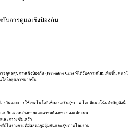
กับการดูแลเชิงป้องกัน
รดูแลสุขภาพเชิงป้
องกัน (Preventive Care) ที่ได้รับความนิยมเพิ่มขึ้น แนวโ
คนใส่ใจสุขภาพมากขึ้น
้องกั
นและการใช้เทคโนโลยีเพื่อส่
งเสริมสุขภาพ โดยมีแนวโน้มสำคัญดังนี้
าะสมกับสภาพร่
างกายและความต้องการของแต่ละคน
ดและภาวะซึมเศร้า
รีย์ในร่างกายที่มี
ผลต่อภูมิคุ้มกันและสุขภาพโดยรวม