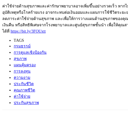
ค่าใช้จ่ายด้านสุขภาพและค่ารั
กษาพยาบาลอาจเพิ่มขึ้นอย่
างรวดเร็ว หากไม
อุบัติเหตุ
หรือโรคร้ายแรง อาจกระทบต่อเงินออมและแผนการใช้
ชีวิตระยะย
ลดภาระค่าใช้จ่ายด้านสุขภาพ และเพื่อให้การวางแผนด้านสุ
ขภาพของคุณง่
เงินคืน หรือสิทธิพิ
เศษจากโรงพยาบาลและศูนย์สุ
ขภาพชั้นนำ เพื่อให้คุณ
ได้ที่
https://bit.ly/3FOUxtt
TAGS
กรมธรรม์
การดูแลเชิงป้องกัน
สุขภาพ
แผนคุ้มครอง
การลงทุน
ความงาม
ประกันชีวิต
คุณภาพชีวิต
ค่าใช้จ่าย
ประกันสุขภาพ