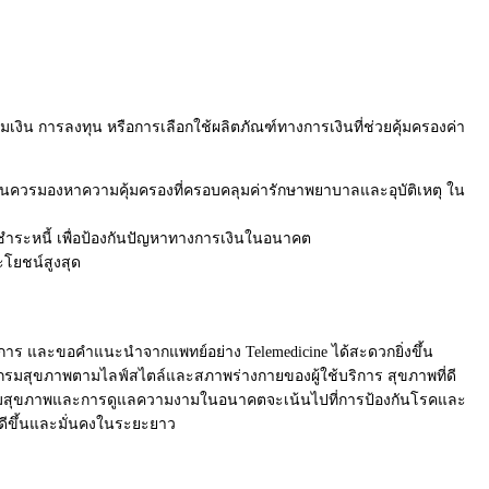
อมเงิน การลงทุน หรือการเลือกใช้ผลิตภัณฑ์
ทางการเงินที่ช่วยคุ้มครองค่
า
งานควรมองหาความคุ้
มครองที่ครอบคลุมค่ารั
กษาพยาบาลและอุบัติเหตุ ใน
ะหนี้ เพื่อป้องกันปัญหาทางการเงิ
นในอนาคต
โยชน์สูงสุด
การ และขอคำแนะนำจากแพทย์อย่าง Telemedicine ได้สะดวกยิ่งขึ้น
รแกรมสุขภาพตามไลฟ์
สไตล์และสภาพร่างกายของผู้ใช้
บริการ สุขภาพที่ดี
มสุขภาพและการดู
แลความงามในอนาคตจะเน้นไปที่
การป้องกันโรคและ
ขึ้
นและมั่นคงในระยะยาว