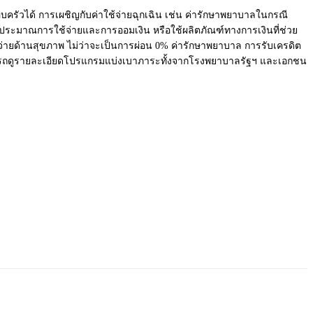
ครัวได้ การเผชิญกับค่าใช้จ่ายฉุกเฉิน เช่น ค่ารักษาพยาบาลในกรณี
ประมาณการใช้จ่
ายและการออมเงิน หรือใช้ผลิตภัณฑ์ทางการเงินที่
ช่วย
จ่ายด้านสุขภาพ ไม่ว่าจะเป็นการผ่อน 0% ค่ารักษาพยาบาล การรับเครดิต
ดูรายละเอี
ยดโปรแกรมแบ่งเบาภาระทั้
งจากโรงพยาบาลรัฐฯ และเอกชน