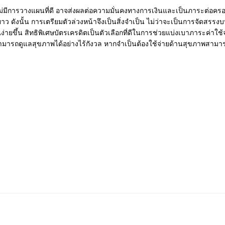
่มีการวางแผนที่ดี อาจส่งผลต่อความมั่นคงทางการเงิ
นและเป็นภาระต่อครอบ
าว ดังนั้น การเตรียมตัวล่วงหน้าจึงเป็นสิ่
งจำเป็น ไม่ว่าจะเป็นการจั
ดสรรงบ
ายขึ้น สิทธิพิเศษบัตรเครดิตเป็นตัวเลื
อกที่ดีในการช่วยแบ่งเบาภาระค่
าใช้
สามารถดูแลสุขภาพได้
อย่างไร้กังวล หากจำเป็นต้องใช้จ่ายด้านสุ
ขภาพสามารถ