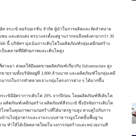
ัท จระเข้ คอร์ปอเรชั่น จำกัด ผู้นำในการผลิตและจัดจำหน่าย
อมแซม และตกแต่ง ครบวงจรตั้งแต่ฐานรากจนถึงหลังคามากว่า 30
6 นี้ บริษัทฯ มุ่งเน้นการเติบโตในผลิตภัณฑ์กลุ่มเคมีก่อสร้าง
งเป็นตลาดที่มีศักยภาพและเติบโตสูง
่ผ่านมา ส่งผลให้มียอดขายผลิตภัณฑ์เกี่ยวกับ Infrastructure สูง
ดขายรวมทั้งบริษัทอยู่ที่ 3,800 ล้านบาท และผลิตภัณฑ์ในกลุ่มเคมี
สามารถในการทำตลาดเจาะกลุ่มโครงการต่าง ๆ ได้มากขึ้น
จระเข้มีอัตราการเติบโต 20% จากปีก่อน โดยผลิตภัณฑ์ที่เติบโต
อง ผลิตภัณฑ์เคมีก่อสร้าง ผลิตภัณฑ์สีจระเข้ ซึ่งปัจจัยการเติบโต
ริโภคในคุณภาพงานก่อสร้างที่ได้มาตรฐานสูง ควบคู่ไปกับการ
่องบ้านไปสู่อาคารและงานระบบสาธารณูปโภคขั้นพื้นฐาน
สยาม ทำให้ได้เปิดตลาดใหม่ในวงการก่อสร้างและหน่วยงานที่