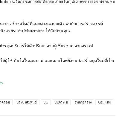
lution
นวัตกรรมการติดตั้งกระเบื้องใหญ่พิเศษครบวงจร พร้อมชม
งลาย สร้างสไตล์ที่แตกต่างเฉพาะตัว พบกับการสร้างสรรค์
นังสวยระดับ Masterpiece ให้กับบ้านคุณ
irs
จุดบริการให้คำปรึกษาจากผู้เชี่ยวชาญจากจระเข้
พื่อให้ผู้ใช้ มั่นใจในคุณภาพ และตอบโจทย์งานก่อสร้างยุคใหม่ที่เป็น
co
แวดล้อม
ประชาสัมพันธ์
ปูน
ปูนจระเข้
งานก่อสร้าง
ซ่อมแซม