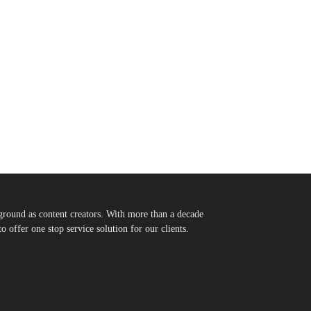
round as content creators. With more than a decade
 offer one stop service solution for our clients.