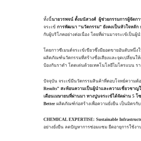
ทั้งนี้
นายวรพจน์ ตั้งมนัสวงศ์ ผู้ช่วยกรรมการผู้จั
จระเข้
การพัฒนา “นวัตกรรม” ยังคงเป็นหัวใจหลัก
ห
กับผู้บริโภคอย่างต่อเนื่อง โดยที่ผ่านมาจระเข้เป
โดยกาวซีเมนต์จระเข้เขียวซึ่งมียอดขายอันดับหนึ
ผลิตภัณฑ์นวัตกรรมที่สร้างชื่อเสียงและจุดเปลี่ยนให
ป้องกันราดำ โดดเด่นด้วยเทคโนโลยีไมโครแบน รายแ
ปัจจุบัน จระเข้มีนวัตกรรมสินค้าที่ตอบโจทย์ความต
Results” สะท้อนความเป็นผู้นำและความเชี่ยวชาญ
เดือนเมษายนที่ผ่านมา ทางปูนจระเข้ได้จัดผ่าน 5 
Better
ผลิตภัณฑ์ก่อสร้างเพื่อความยั่งยืน เป็นมิตรกั
CHEMICAL EXPERTISE: Sustainable Infrastructu
อย่างยั่งยืน ลดปัญหาการซ่อมแซม ยืดอายุการใช้ง