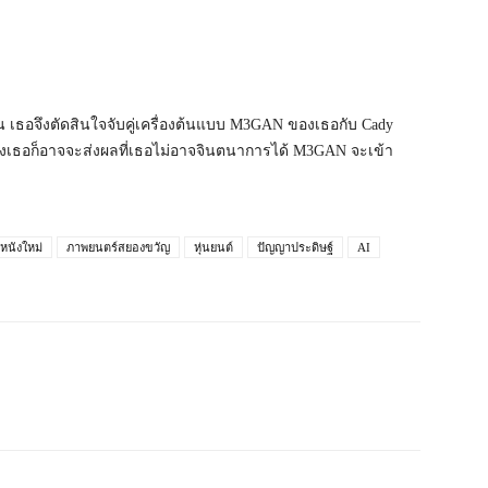
น เธอจึงตัดสินใจจับคู่เครื่องต้นแบบ M3GAN ของเธอกับ Cady
องเธอก็อาจจะส่งผลที่เธอไม่อาจจินตนาการได้ M3GAN จะเข้า
หนังใหม่
ภาพยนตร์สยองขวัญ
หุ่นยนต์
ปัญญาประดิษฐ์
AI