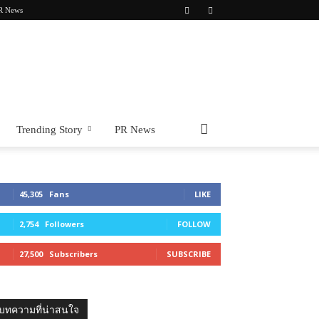
R News
Trending Story
PR News
45,305
Fans
LIKE
2,754
Followers
FOLLOW
27,500
Subscribers
SUBSCRIBE
บทความที่น่าสนใจ