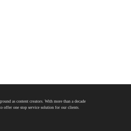
round as content creators. With more than a decade
 offer one stop service solution for our clients.