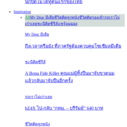
นักบิดโมโตทูคนแรกของไทย
Inspiration
All
My Dear มีเดีย
ชีวิตติดลูกหนัง
ชีวิตติดรองเท้า
รถเราไม่
เก่าเลย
ชะนีติดซีรีส์
แชร์มุมมอง
My Dear มีเดีย
ถึงเวลาหรือยัง ที่ภาครัฐต้องควบคุมโซเชียลมีเดีย
ชะนีติดซีรีส์
A Bona Fide Killer คุณแม่ผู้ทิ้งปืนมาจับขวดนม
แล้วกลับมาจับปืนอีกครั้ง
รถเราไม่เก่าเลย
bZ4X ไป-กลับ “กทม. – บุรีรัมย์” 640 บาท
ชีวิตติดลูกหนัง