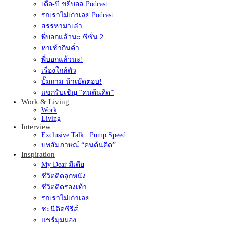
เดื่อ-บี ขยี้บอล Podcast
รถเราไม่เก่าเลย Podcast
สรรหามาเล่า
พี่บอกแล้วนะ ซีซั่น 2
หาเช้ากินค่ำ
พี่บอกแล้วนะ!
เรื่องใกล้ตัว
ปั๊มถาม-น้าเบ๊ดตอบ!
แขกรับเชิญ “คนต้นคิด”
Work & Living
Work
Living
Interview
Exclusive Talk : Pump Speed
บทสัมภาษณ์ “คนต้นคิด”
Inspiration
My Dear มีเดีย
ชีวิตติดลูกหนัง
ชีวิตติดรองเท้า
รถเราไม่เก่าเลย
ชะนีติดซีรีส์
แชร์มุมมอง