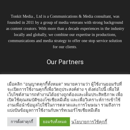
Tonkit Media., Ltd is a Communications & Media consultant, was
founded in 2011 by a group of media veterans with strong background
as content creators. With more than a decade experiences in the industry
locally and globally, we combine our expertise in productions,
communications and media strategy to offer one stop service solution
for our clients.
Our Partners
เมื่อคลิก "อนุญาตคุกกี้ทั้งหมด" หมายความว่า ผู้ใช้งานยอมรับที่
จะเปิดการใช้งานคุกกี้เพื่อวัตถุประสงค์ต่าง ๆ ดังต่อไปนี้ เพื่อให้
เว็บไซต์สามารถทำงานได้อย่างถูกต้องและเต็มประสิทธิภาพ เพื่อ
เปิดใช้คุณสมบัติของโซเชียลมีเดีย และเพื่อวิเคราะห์การเข้าใช้
งานเพื่อนำข้อมูลไปใช้ในการตลาดและการโฆษณา รวมถึงการ
แบ่งปันข้อมูลการใช้งานกับพาร์ทเนอร์โซเชียลมีเดีย
Home
Tonkit TV
Podcast คนต้นคิด
Work & Living
Interview
Inspiration
Trending Story
PR News
นโยบายการใช้คุกกี้
การตั้งค่าคุกกี้
ยอมรับทั้งหมด
© 2014-2020 Tonkit360.com