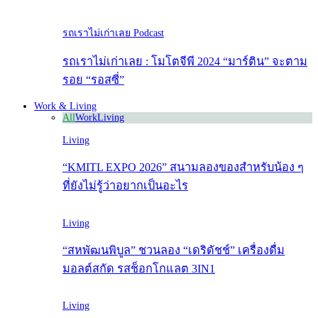
รถเราไม่เก่าเลย Podcast
รถเราไม่เก่าเลย : โมโตจีพี 2024 “มาร์ติน” จะตาม
รอย “รอสซี่”
Work & Living
All
Work
Living
Living
“KMITL EXPO 2026” สนามลองของสำหรับน้อง ๆ
ที่ยังไม่รู้ว่าอยากเป็นอะไร
Living
“สหพัฒนพิบูล” ชวนลอง “เดริดัชช์” เครื่องดื่ม
มอลต์สกัด รสช็อกโกแลต 3IN1
Living