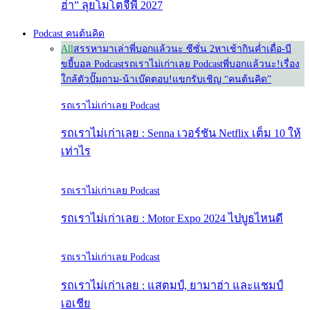
ฮ่า” ลุยโมโตจีพี 2027
Podcast คนต้นคิด
All
สรรหามาเล่า
พี่บอกแล้วนะ ซีซั่น 2
หาเช้ากินค่ำ
เดื่อ-บี
ขยี้บอล Podcast
รถเราไม่เก่าเลย Podcast
พี่บอกแล้วนะ!
เรื่อง
ใกล้ตัว
ปั๊มถาม-น้าเบ๊ดตอบ!
แขกรับเชิญ “คนต้นคิด”
รถเราไม่เก่าเลย Podcast
รถเราไม่เก่าเลย : Senna เวอร์ชัน Netflix เต็ม 10 ให้
เท่าไร
รถเราไม่เก่าเลย Podcast
รถเราไม่เก่าเลย : Motor Expo 2024 ไปบูธไหนดี
รถเราไม่เก่าเลย Podcast
รถเราไม่เก่าเลย : แสตมป์, ยามาฮ่า และแชมป์
เอเชีย