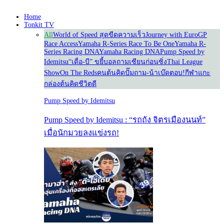
Home
Tonkit TV
All
World of Speed สุดขีดความเร็ว
Journey with Euro
GP
Race Access
Yamaha R-Series Race To Be One
Yamaha R-
Series Racing DNA
Yamaha Racing DNA
Pump Speed by
Idemitsu
“เดื่อ-บี” ขยี้บอล
ถามเซียนก่อนซิ่ง
Thai League
Show
On The Reds
คนต้นคิด
ปั๊มถาม-น้าเบ๊ดตอบ!
กีฬาแกะ
กล่อง
ต้นคิดชีวิตดี
Pump Speed by Idemitsu
Pump Speed by Idemitsu : “รถถัง จิตรเมืองนนท์”
เมื่อนักมวยลงแข่งรถ!