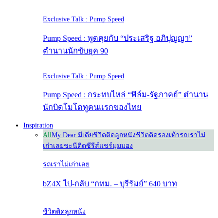
Exclusive Talk : Pump Speed
Pump Speed : พูดคุยกับ “ประเสริฐ อภิปุญญา”
ตำนานนักขับยุค 90
Exclusive Talk : Pump Speed
Pump Speed : กระทบไหล่ “ฟิล์ม-รัฐภาคย์” ตำนาน
นักบิดโมโตทูคนแรกของไทย
Inspiration
All
My Dear มีเดีย
ชีวิตติดลูกหนัง
ชีวิตติดรองเท้า
รถเราไม่
เก่าเลย
ชะนีติดซีรีส์
แชร์มุมมอง
รถเราไม่เก่าเลย
bZ4X ไป-กลับ “กทม. – บุรีรัมย์” 640 บาท
ชีวิตติดลูกหนัง