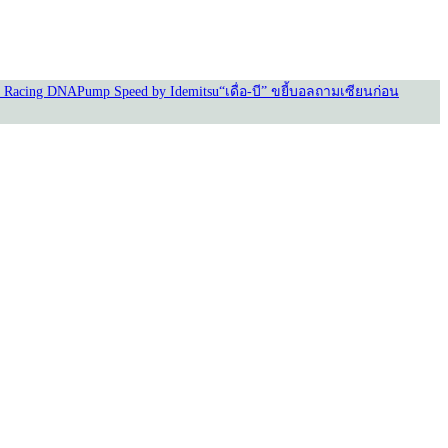
 Racing DNA
Pump Speed by Idemitsu
“เดื่อ-บี” ขยี้บอล
ถามเซียนก่อน