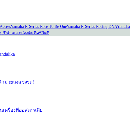
Access
Yamaha R-Series Race To Be One
Yamaha R-Series Racing DNA
Yamaha
อบ!
กีฬาแกะกล่อง
ต้นคิดชีวิตดี
ndalika
่อนักมวยลงแข่งรถ!
่นเครื่องที่ออสเตรเลีย