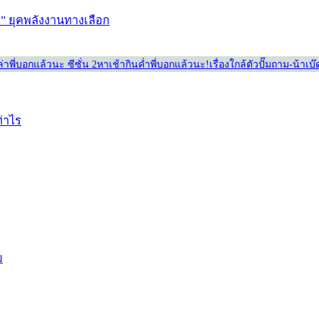
ษ์” ยุคพลังงานทางเลือก
่า
พี่บอกแล้วนะ ซีซั่น 2
หาเช้ากินค่ำ
พี่บอกแล้วนะ!
เรื่องใกล้ตัว
ปั๊มถาม-น้าเบ
ท่าไร
ย