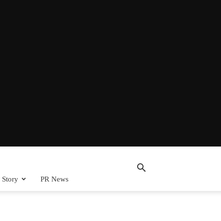
 Story
PR News