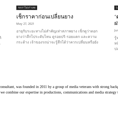
รถเราไม่เก่าเลย
L
เช็กราคาก่อนเปลี่ยนยาง
‘
ฝ
May 27, 2021
Ju
อายุกับระยะทางไม่สำคัญเท่าสภาพยาง เช็กดูว่าดอก
ยางว่าลึกไประดับไหน ดูรอยปริ-รอยแตก และความ
ิ
รู
กระด้าง เจ้าของรถน่าจะรู้สึกได้ว่าควรเปลี่ยนหรือยัง
น
หน
ปล
nsultant, was founded in 2011 by a group of media veterans with strong backg
, we combine our expertise in productions, communications and media strategy to
Our Partners