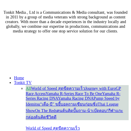
Tonkit Media., Ltd is a Communications & Media consultant, was founded
in 2011 by a group of media veterans with strong background as content
creators. With more than a decade experiences in the industry locally and
globally, we combine our expertise in productions, communications and
media strategy to offer one stop service solution for our clients.
Our Partners
Home
Tonkit TV
All
World of Speed สุดขีดความเร็ว
Journey with Euro
GP
Race Access
Yamaha R-Series Race To Be One
Yamaha R-
Series Racing DNA
Yamaha Racing DNA
Pump Speed by
Idemitsu
“เดื่อ-บี” ขยี้บอล
ถามเซียนก่อนซิ่ง
Thai League
Show
On The Reds
คนต้นคิด
ปั๊มถาม-น้าเบ๊ดตอบ!
กีฬาแกะ
กล่อง
ต้นคิดชีวิตดี
World of Speed สุดขีดความเร็ว