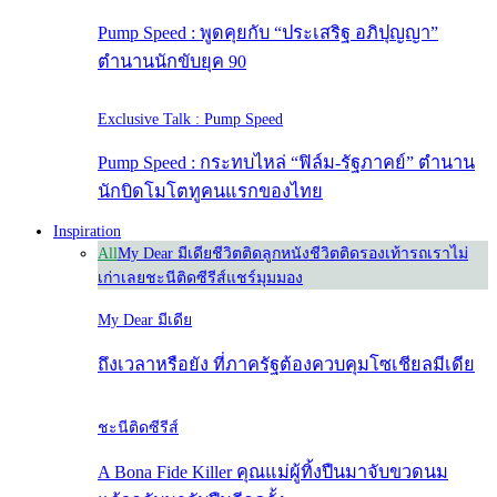
Pump Speed : พูดคุยกับ “ประเสริฐ อภิปุญญา”
ตำนานนักขับยุค 90
Exclusive Talk : Pump Speed
Pump Speed : กระทบไหล่ “ฟิล์ม-รัฐภาคย์” ตำนาน
นักบิดโมโตทูคนแรกของไทย
Inspiration
All
My Dear มีเดีย
ชีวิตติดลูกหนัง
ชีวิตติดรองเท้า
รถเราไม่
เก่าเลย
ชะนีติดซีรีส์
แชร์มุมมอง
My Dear มีเดีย
ถึงเวลาหรือยัง ที่ภาครัฐต้องควบคุมโซเชียลมีเดีย
ชะนีติดซีรีส์
A Bona Fide Killer คุณแม่ผู้ทิ้งปืนมาจับขวดนม