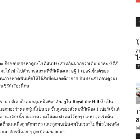
โ
ภ
ไ
ยเนอะ ถึงชอบสรรหาดูอะไรที่มันประสาทกินมากกว่าเดิม มาค่ะ ซีรีส์
P
ได้เข้าไปสำรวจสถานที่ที่มีเพียงเศรษฐี 1 เปอร์เซ็นต์ของ
าจะเห็นการฟาดฟันเพื่อให้ได้สิ่งที่ตนเองต้องการ ปั่นประสาทคนดูจนป
รีส์เรื่องนี้กัน
าม่า ที่เล่าถึงคนกลุ่มหนึ่งที่อาศัยอยู่ใน
Royal the Hill
ซึ่งเป็น
มองว่าคนกลุ่มนี้เป็นชนชั้นสูงของสังคมที่มีเพียง 1 เปอร์เซ็นต์
T
ว่าอาณาจักรนี้รวมเอาความโสมม ต่ำตมไว้ทุกรูปแบบ จุดเริ่มต้น
ส
ด็กคนหนึ่งถูกลักพาตัว และถูกพบเป็นศพในเวลาไม่กี่ชั่วโมงหลัง
พ
อาณาจักรนี้ค่อย ๆ ถูกเปิดเผยออกมา
P