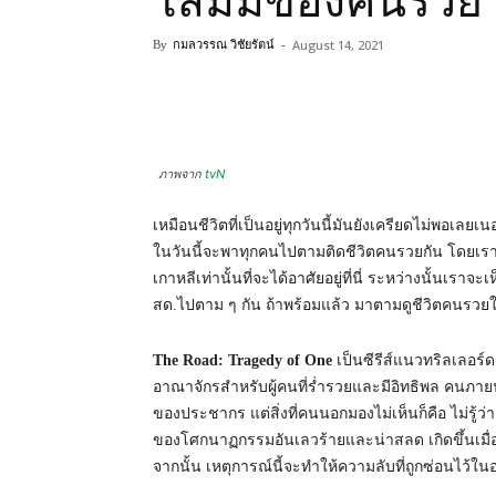
โสมมของคนรวย
August 14, 2021
By
กมลวรรณ วิชัยรัตน์
-
ภาพจาก
tvN
เหมือนชีวิตที่เป็นอยู่ทุกวันนี้มันยังเครียดไม่พอเล
ในวันนี้จะพาทุกคนไปตามติดชีวิตคนรวยกัน โดยเราจะ
เกาหลีเท่านั้นที่จะได้อาศัยอยู่ที่นี่ ระหว่างนั้นเร
สด.ไปตาม ๆ กัน ถ้าพร้อมแล้ว มาตามดูชีวิตคนรวยในซี
The Road: Tragedy of One
เป็นซีรีส์แนวทริลเลอร์ดร
อาณาจักรสำหรับผู้คนที่ร่ำรวยและมีอิทธิพล คนภายนอก
ของประชากร แต่สิ่งที่คนนอกมองไม่เห็นก็คือ ไม่รู้
ของโศกนาฏกรรมอันเลวร้ายและน่าสลด เกิดขึ้นเมื่อเ
จากนั้น เหตุการณ์นี้จะทำให้ความลับที่ถูกซ่อนไว้ใน