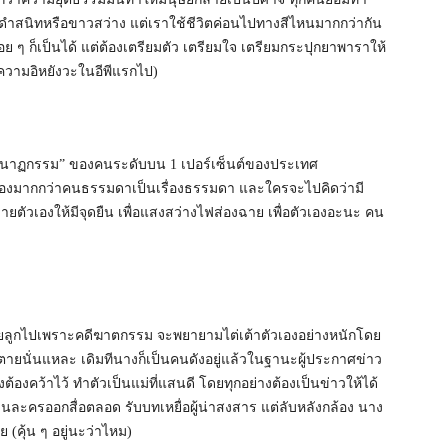
ี่ดำสนิทหรือขาวสว่าง แต่เราใช้ชีวิตค่อนไปทางสีไหนมากกว่ากัน
อย ๆ ก็เป็นได้ แต่ต้องเตรียมตัว เตรียมใจ เตรียมกระปุกยาพาราให้
ัดความอิหยังวะในอีพีแรกไป)
ือ “โศกนาฏกรรม” ของคนระดับบน 1 เปอร์เซ็นต์ของประเทศ
ูกจับจ้องมากกว่าคนธรรมดาเป็นเรื่องธรรมดา และใครจะไปคิดว่ามี
ตัวเองให้มีจุดยืน เพื่อแสงสว่างไฟส่องฉาย เพื่อตัวเองอะนะ คน
ญเสียลูกไปเพราะคดีฆาตกรรม จะพยายามไต่เต้าตัวเองอย่างหนักโดย
ลูกตายนั่นแหละ เดิมทีนางก็เป็นคนดังอยู่แล้วในฐานะผู้ประกาศข่าว
งคว้าไว้ ทำตัวเป็นแม่ที่แสนดี โดยทุกอย่างต้องเป็นข่าวให้ได้
เล่นละครออกสื่อตลอด รับบทเหยื่อผู้น่าสงสาร แต่ลับหลังกล้อง นาง
าย (คุ้น ๆ อยู่นะว่าไหม)