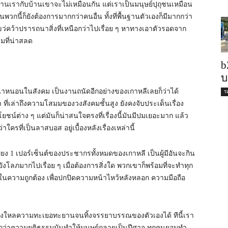
้านเรากับบ้านเขาจะไม่เหมือนกัน แต่เราเป็นมนุษย์ปุถุชนเหมือน
กนี้ก็ยังต้องการมากกว่าคนอื่น ทั้งที่พื้นฐานตัวเองก็มีมากกว่า
ไขว่คว้าปรารถนาสิ่งที่เหนือกว่าไปเรื่อย ๆ หาทางเอาตัวรอดจาก
มที่น่าสลด
b
บ
เน่าหนอนในสังคม เป็นงานถนัดอีกอย่างของเกาหลีเลยก็ว่าได้
ร
นมา ที่เล่าถึงความโสมมของวงสังคมชั้นสูง ยังคงจับประเด็นเรื่อง
่าง ๆ แต่มันก็น่าสนใจตรงที่เรื่องนี้มันมีปมเยอะมาก แล้ว
ครที่เป็นลาสบอส อยู่เบื้องหลังเรื่องเหล่านี้
นเพียง 1 เปอร์เซ็นต์ของประชากรทั้งหมดของเกาหลี เป็นผู้มีอันจะกิน
เขายังโลภมากไปเรื่อย ๆ เมื่อต้องการสิ่งใด พวกเขาก็พร้อมที่จะทำทุก
มั่นในความถูกต้อง เพื่อปกปิดความหน้าไหว้หลังหลอก ความมือถือ
็หลงใหลความทะเยอทะยานจนทิ้งจรรยาบรรณของตัวเองได้ ทีนี้เรา
ากกว่าความยุติธรรมมันทำให้มนุษย์กลายเป็นปีศาจ ทุกคนยอมทำ