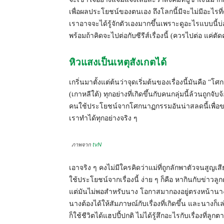
เพื่อผลประโยชน์ของตนเอง ถึงโลกนี้มีจะไม่มีอะไรท
เราอาจจะได้รู้จักตัวเองมากขึ้นเพราะดูอะไรแบบนี้บ่
พร้อมถ้าคิดจะไปต่อกับซีรีส์เรื่องนี้ (ควรไปต่อ แค่ต
หิวแสงเป็นเหตุสังเกตได้
เกริ่นมาตั้งแต่ต้นว่าจุดเริ่มต้นของเรื่องนี้มันค
(เกาหลีใต้) ทุกอย่างที่เกิดขึ้นกับคนกลุ่มนี้ล้วนถ
คนใช้ประโยชน์จากโศกนาฏกรรมอันน่าสลดนี้เพื่อขาย
เราทำได้ทุกอย่างจริง ๆ
ภาพจาก
tvN
เอาจริง ๆ คงไม่มีใครคิดว่าแม่ที่ถูกลักพาตัวจนสู
ใช้ประโยชน์จากเรื่องนี้ ง่าย ๆ ก็คือ หากินกับข่าว
แต่มันไม่พอสำหรับนาง โอกาสมากองอยู่ตรงหน้านางต้อ
นางต้องได้ให้สัมภาษณ์กับเรื่องที่เกิดขึ้น และนางก็
ก็ใช้ชีวิตได้แฮปปี้ปกติ ไม่ได้รู้สึกอะไรกับเรื่องที่ลูกต