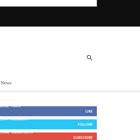
 News
45,305
Fans
LIKE
2,754
Followers
FOLLOW
27,500
Subscribers
SUBSCRIBE