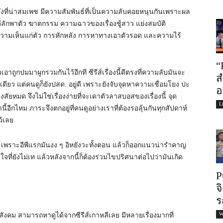
งหลังที่น่าสมเพช มีความสัมพันธ์ที่เป็นความลับคอยหนุนกันเพราะผล
ีลักพาตัว ฆาตกรรม ความฉาวของเรื่องชู้สาว แย่งสมบัติ
ามเห็นแก่ตัว การหักหลัง การหาทางเอาตัวรอด และความไร้
“
เอาถูกปมมาผูกรวมกันไว้อีกที ซีรีส์เรื่องนี้ดีตรงที่ความลับมันจะ
ส
ดียว แต่คนดูก็ยังปสด. อยู่ดี เพราะยังจับจุดหาความเชื่อมโยง ปะ
อ
สัยหมด จึงไม่ใช่เรื่องง่ายที่จะเดาตัวลาสบอสของเรื่องนี้ จุด
L
้อีกไหม ภาระจึงตกอยู่ที่คนดูอย่างเราที่ต้องรอลุ้นกันทุกสัปดาห์
ว้เลย
น เพราะอีพีแรกมันงง ๆ อิหยังวะทั้งตอน แล้วก็ออกแนวน่ารำคาญ
ดีใจที่ยังไม่เท แล้วหลังจากนี้ก็ต้องร่วมไขปริศนาต่อไปว่ามันเกิด
P
จ
ร
W
ังคม สามารถหาดูได้จากซีรีส์เกาหลีเลย มีหลายเรื่องมากที่