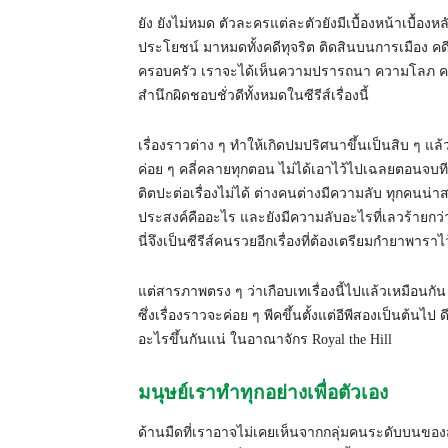
ยัง ยังไม่หมด ตัวละครแต่ละตัวยังมีเบื้องหน้าเบื้อ
ประโยชน์ มาหมดทั้งคดีทุจริต ติดสินบนการเมือง คด
ครอบครัว เราจะได้เห็นความปรารถนา ความโลภ คว
สำนึกผิดชอบชั่วดีทั้งหมดในซีรีส์เรื่องนี้
เรื่องราวต่าง ๆ ทำให้เกิดปมปริศนาขึ้นเป็นสิบ ๆ แล้ว
ค่อย ๆ คลี่คลายทุกตอน ไม่ได้เอาไว้ไปเฉลยตอนจบทีเ
ติตปะต่อเรื่องไม่ได้ ต่างคนต่างมีความลับ ทุกคนน่าสง
ประสงค์คืออะไร และยังมีความลับอะไรที่เลวร้ายกว่านี
นี่จึงเป็นซีรีส์คนรวยอีกเรื่องที่ต้องเตรียมกำยาพาราไ
แต่สารภาพตรง ๆ ว่าเกือบเทเรื่องนี้ไปแล้วเหมือนกั
ซึ่งเรื่องราวจะค่อย ๆ พีคขึ้นตั้งแต่อีพีสองเป็นต้นไป 
อะไรขึ้นกันแน่ ในอาณาจักร Royal the Hill
มนุษย์เราทำทุกอย่างเพื่อตัวเอง
ด้านมืดที่เราอาจไม่เคยเห็นจากกลุ่มคนระดับบนของส