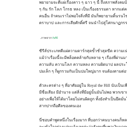
พยายามจะตีแผ่เรื่องคาว ๆ ฉาว ๆ นี้ ถึงสภาพสังคมบ
ๆ กัน รัก โลภ โกรธ หลง เป็นเรื่องธรรมดา หากแต่คนพว
คนอื่น ถ้าคนเราไม่พอใจสิ่งที่มี มันก็พยายามดิ้นรน
ตราบาป และการเสียศักดิ์ศรี จนนำไปสู่โศกนาฏกรร
ภาพจาก
tvN
ซีรีส์ประเภทตีแผ่ความดาร์กสุดขั้วชั่วสุดขีด ความ
แม้ว่าเรื่องนี้จะมีพล็อตคล้ายกับหลาย ๆ เรื่องที่ผ่า
ความลับ ความโลภ ความหลง ความผิดบาป ผลประโยชน์ต
ปมเล็ก ๆ ก็ผูกรวมกันเป็นปมใหญ่มาก จนต้องตามต่อว่าใ
ตัวละครต่าง ๆ ที่อาศัยอยู่ใน Royal the Hill นับเป็
มีชื่อเสียง มีอำนาจ แต่สิ่งที่มีอยู่นั้นมันไม่พอ พวก
อย่างเพื่อให้ได้มาโดยไม่สนผิดถูก ทั้งยังทำเป็นยึด
สากปากถือศีลของตนเอง
นี่ชอบคำพูดหนึ่งในเรื่องมาก ที่บอกว่าคนบางคนก
จะเข้าใจอย่างแจ่มแจ้งเลยล่ะว่าสังคมที่บูชาเงินม