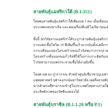
สายพันธุ์แอฟริกาใต้ (B.1.351)
ไทยพบสายพันธ์ุแอฟริกาใต้เพียงแค่ 1 คน เมื่อเดือนกุ
ประเทศแทนซาเนีย และต่อเครื่องที่เอธิโอเปีย ก่อน
ทั้งนี้ นักวิจัยจากแอฟริกาใต้ระบุว่าสายพันธุ์แอฟริ
การแพร่เชื้อโควิด-19 ที่เพิ่มขึ้นเร็วมากนับตั้งแต่ม
การเปลี่ยนแปลงโครงสร้างของไวรัสพบว่าการกลายพั
โครงสร้างชั้นนอกของไวรัสที่ใช้ในการเกาะติดกับเซลล์
ไวรัสสามารถแพร่กระจายเชื้อได้ง่ายยิ่งขึ้น
โดยศ.นพ.ยง ภู่วรวรรณ หัวหน้าศูนย์เชี่ยวชาญเฉพ
แพทยศาสตร์ จุฬาลงกรณ์มหาวิทยาลัย เผยถึงสายพันธุ
น่ากลัวตรงที่สามารถเข้าสู่ในประเทศไทยทางภาคใต้ไ
ประสิทธิภาพของวัคซีนลดลงได้
สายพันธุ์บราซิล (B.1.1.28 หรือ P.1)