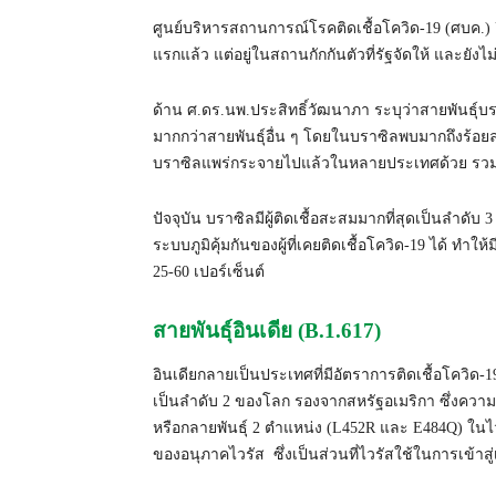
ศูนย์บริหารสถานการณ์โรคติดเชื้อโควิด-19 (ศบค.) ยืน
แรกแล้ว แต่อยู่ในสถานกักกันตัวที่รัฐจัดให้ และยังไ
ด้าน ศ.ดร.นพ.ประสิทธิ์วัฒนาภา ระบุว่าสายพันธุ์บรา
มากกว่าสายพันธุ์อื่น ๆ โดยในบราซิลพบมากถึงร้อย
บราซิลแพร่กระจายไปแล้วในหลายประเทศด้วย รวม
ปัจจุบัน บราซิลมีผู้ติดเชื้อสะสมมากที่สุดเป็นลำด
ระบบภูมิคุ้มกันของผู้ที่เคยติดเชื้อโควิด-19 ได้ ทำ
25-60 เปอร์เซ็นต์
สายพันธุ์อินเดีย (B.1.617)
อินเดียกลายเป็นประเทศที่มีอัตราการติดเชื้อโควิด-19 
เป็นลำดับ 2 ของโลก รองจากสหรัฐอเมริกา ซึ่งความน่า
หรือกลายพันธุ์ 2 ตำแหน่ง (L452R และ E484Q) ในไ
ของอนุภาคไวรัส ซึ่งเป็นส่วนที่ไวรัสใช้ในการเข้าสู