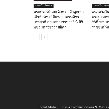
Trend ในประเทศ
Trend ในประเท
พระประวัติ สมเด็จพระเจ้าลูกเธอ
แนวทางอันเ
เจ้าฟ้าพัชรกิติยาภา นเรนทิรา
พระบรมศพ 
เทพยวดี กรมหลวงราชสาริณี สิริ
ริกิติ์ พร
พัชรมหาวัชรราชธิดา
ราชชนนีพั
Tonkit Media., Ltd is a Communications & Media co