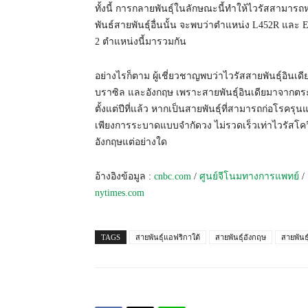
ทั้งนี้ การกลายพันธุ์ในลักษณะนี้ทำให้ไวรัสสามารถห
พันธ์สายพันธุ์อื่นนั้น จะพบว่าตำแหน่ง L452R และ E
2 ตำแหน่งนี้มารวมกัน
อย่างไรก็ตาม ผู้เชี่ยวชาญพบว่าไวรัสสายพันธุ์อินเด
บราซิล และอังกฤษ เพราะสายพันธุ์อินเดียมาจากตระก
ตั้งแต่ปีที่แล้ว หากเป็นสายพันธุ์ที่สามารถก่อโรครุ
เพียงการระบาดแบบจำกัดวง ไม่รวดเร็วเท่าไวรัสโควิด
อังกฤษแต่อย่างใด
อ้างอิงข้อมูล :
cnbc.com
/
ศูนย์จีโนมทางการแพทย์
/
nytimes.com
TAGS
สายพันธุ์แอฟริกาใต้
สายพันธุ์อังกฤษ
สายพันธุ