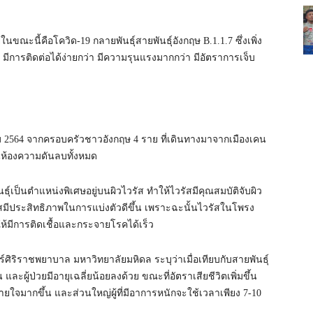
ในขณะนี้คือโควิด-19 กลายพันธุ์สายพันธุ์อังกฤษ B.1.1.7 ซึ่งเพิ่ง
มีการติดต่อได้ง่ายกว่า มีความรุนแรงมากกว่า มีอัตราการเจ็บ
คม 2564 จากครอบครัวชาวอังกฤษ 4 ราย ที่เดินทางมาจากเมืองเคน
นห้องความดันลบทั้งหมด
ุ์เป็นตำแหน่งพิเศษอยู่บนผิวไวรัส ทำให้ไวรัสมีคุณสมบัติจับผิว
วรัสมีประสิทธิภาพในการแบ่งตัวดีขึ้น เพราะฉะนั้นไวรัสในโพรง
ห้มีการติดเชื้อและกระจายโรคได้เร็ว
ริราชพยาบาล มหาวิทยาลัยมหิดล ระบุว่าเมื่อเทียบกับสายพันธุ์
และผู้ป่วยมีอายุเฉลี่ยน้อยลงด้วย ขณะที่อัตราเสียชีวิตเพิ่มขึ้น
หายใจมากขึ้น และส่วนใหญ่ผู้ที่มีอาการหนักจะใช้เวลาเพียง 7-10