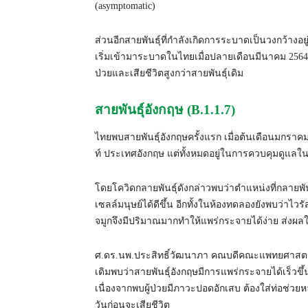
(asymptomatic)
ส่วนอีกสายพันธุ์ที่กำลังเกิดการระบาดเป็นวงกว้างอยู่
เริ่มเข้ามาระบาดในไทยเมื่อปลายเดือนมีนาคม 2564 
ป่วยและเสียชีวิตสูงกว่าสายพันธุ์เดิม
สายพันธุ์อังกฤษ (B.1.1.7)
ไทยพบสายพันธ์ุอังกฤษครั้งแรก เมื่อต้นเดือนมกรา
ท์ ประเทศอังกฤษ แต่ทั้งหมดอยู่ในการควบคุมดูแลใ
โดยโควิดกลายพันธุ์ดังกล่าวพบว่าตำแหน่งที่กลายพันธ
เซลล์มนุษย์ได้ดีขึ้น อีกทั้งในห้องทดลองยังพบว่าไ
จมูกจึงมีปริมาณมากทำให้แพร่กระจายได้ง่าย ส่งผลใ
ศ.ดร.นพ.ประสิทธิ์วัฒนาภา คณบดีคณะแพทยศาสตร์ศิ
เดิมพบว่าสายพันธุ์อังกฤษมีการแพร่กระจายได้เร็วขึ้น 
เนื่องจากพบผู้ป่วยมีภาวะปอดอักเสบ ต้องใส่ท่อช่วย
วันก่อนจะเสียชีวิต