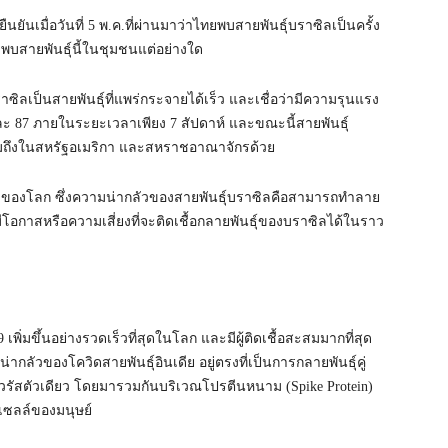
ยันเมื่อวันที่ 5 พ.ค.ที่ผ่านมาว่าไทยพบสายพันธ์ุบราซิลเป็นครั้ง
ม่พบสายพันธุ์นี้ในชุมชนแต่อย่างใด
ซิลเป็นสายพันธุ์ที่แพร่กระจายได้เร็ว และเชื่อว่ามีความรุนแรง
ละ 87 ภายในระยะเวลาเพียง 7 สัปดาห์ และขณะนี้สายพันธุ์
ถึงในสหรัฐอเมริกา และสหราชอาณาจักรด้วย
ับ 3 ของโลก ซึ่งความน่ากลัวของสายพันธุ์บราซิลคือสามารถทำลาย
ให้มีโอกาสหรือความเสี่ยงที่จะติดเชื้อกลายพันธุ์ของบราซิลได้ในราว
เพิ่มขึ้นอย่างรวดเร็วที่สุดในโลก และมีผู้ติดเชื้อสะสมมากที่สุด
กลัวของโควิดสายพันธุ์อินเดีย อยู่ตรงที่เป็นการกลายพันธุ์คู่
วรัสตัวเดียว โดยมารวมกันบริเวณโปรตีนหนาม (Spike Protein)
่เซลล์ของมนุษย์