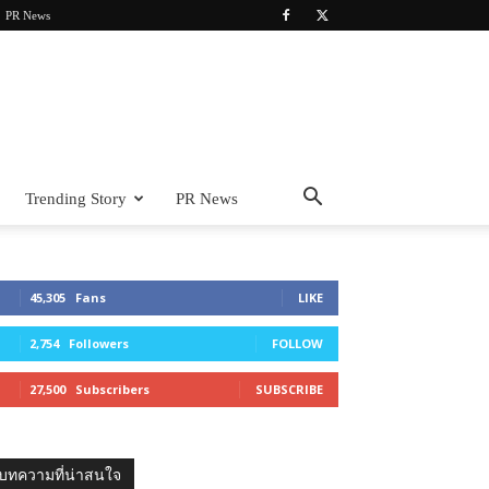
PR News
Trending Story
PR News
45,305
Fans
LIKE
2,754
Followers
FOLLOW
27,500
Subscribers
SUBSCRIBE
บทความที่น่าสนใจ