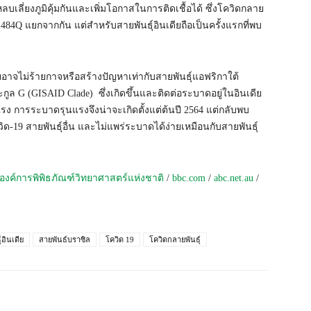
ลบเลี่ยงภูมิคุ้มกันและเพิ่มโอกาสในการติดเชื้อได้ ซึ่งโควิดกลาย
484Q แยกจากกัน แต่สำหรับสายพันธุ์อินเดียถือเป็นครั้งแรกที่พบ
ียอาจไม่ร้ายกาจหรือสร้างปัญหาเท่ากับสายพันธุ์แอฟริกาใต้
ูล G (GISAID Clade) ซึ่งเกิดขึ้นและติดต่อระบาดอยู่ในอินเดีย
นแรง การระบาดรุนแรงจึงน่าจะเกิดตั้งแต่ต้นปี 2564 แต่กลับพบ
-19 สายพันธุ์อื่น และไม่แพร่ระบาดได้ง่ายเหมือนกับสายพันธุ์
องค์การพิพิธภัณฑ์วิทยาศาสตร์แห่งชาติ
/
bbc.com
/
abc.net.au
/
์อินเดีย
สายพันธ์บราซิล
โควิด 19
โควิดกลายพันธุ์