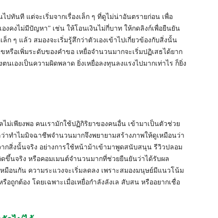
ทันที แต่จะเริ่มจากเรื่องเล็ก ๆ ที่ดูไม่น่าอันตรายก่อน เพื่อ
ี้เองคงไม่มีปัญหา” เช่น ให้โอนเงินไม่กี่บาท ให้กดลิงก์เพื่อยืนยัน
ก ๆ แล้ว สมองจะเริ่มรู้สึกว่าตัวเองเข้าไปเกี่ยวข้องกับสิ่งนั้น
ื่อนไขหรือเพิ่มระดับของคำขอ เหยื่อจำนวนมากจะเริ่มปฏิเสธได้ยาก
องตนเองเป็นความผิดพลาด ยิ่งเหยื่อลงทุนลงแรงไปมากเท่าไร ก็ยิ่ง
ูลไม่เพียงพอ คนเรามักใช้ปฏิกิริยาของคนอื่น เข้ามาเป็นตัวช่วย
เหตุผลว่าทำไมมิจฉาชีพจำนวนมากจึงพยายามสร้างภาพให้ดูเหมือนว่า
กสิ่งนั้นจริง อย่างการใช้หน้าม้าเข้ามาพูดสนับสนุน รีวิวปลอม
ิดขึ้นจริง หรือคอมเมนต์จำนวนมากที่ช่วยยืนยันว่าได้รับผล
ังทำเหมือนกัน ความระแวงจะเริ่มลดลง เพราะสมองมนุษย์มีแนวโน้ม
รือถูกต้อง โดยเฉพาะเมื่อเหยื่อกำลังลังเล สับสน หรืออยากเชื่อ