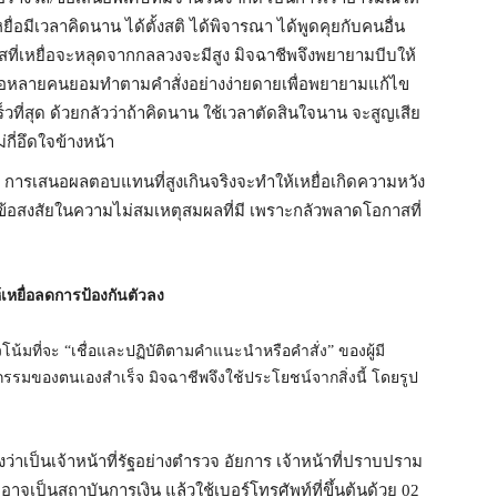
หยื่อมีเวลาคิดนาน ได้ตั้งสติ ได้พิจารณา ได้พูดคุยกับคนอื่น
ที่เหยื่อจะหลุดจากกลลวงจะมีสูง มิจฉาชีพจึงพยายามบีบให้
าเหยื่อหลายคนยอมทำตามคำสั่งอย่างง่ายดายเพื่อพยายามแก้ไข
ที่สุด ด้วยกลัวว่าถ้าคิดนาน ใช้เวลาตัดสินใจนาน จะสูญเสีย
กี่อึดใจข้างหน้า
การเสนอผลตอบแทนที่สูงเกินจริงจะทำให้เหยื่อเกิดความหวัง
สงสัยในความไม่สมเหตุสมผลที่มี เพราะกลัวพลาดโอกาสที่
้เหยื่อลดการป้องกันตัวลง
มที่จะ “เชื่อและปฏิบัติตามคำแนะนำหรือคำสั่ง” ของผู้มี
้ธุรกรรมของตนเองสำเร็จ มิจฉาชีพจึงใช้ประโยชน์จากสิ่งนี้ โดยรูป
ว่าเป็นเจ้าหน้าที่รัฐอย่างตำรวจ อัยการ เจ้าหน้าที่ปราบปราม
าจเป็นสถาบันการเงิน แล้วใช้เบอร์โทรศัพท์ที่ขึ้นต้นด้วย
02