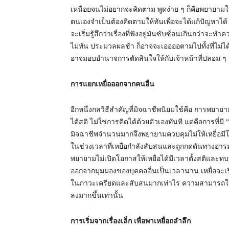
เหนื่อยจนไม่อยากจะคิดตาม พูดง่าย ๆ ก็คือพยายามให้
ตนเองจำเป็นต้องคิดตามให้ทันเพื่อจะได้แก้ปัญหาได้ 
จะเริ่มรู้สึกว่าเรื่องที่ฟังอยู่มันซับซ้อนเกินกว่าจะท
ไม่ทัน ประมวลผลช้า ก็อาจจะเออออตามไปทั้งที่ไม
อาจมอบอำนาจการตัดสินใจให้กับเจ้าหน้าที่ปลอม ๆ
การแยกเหยื่อออกจากคนอื่น
อีกหนึ่งกลวิธีสำคัญที่มิจฉาชีพนิยมใช้คือ การพยายา
ได้สติ ไม่ใช่การคิดได้ด้วยตัวเองทันที แต่คือการที่ม
มิจฉาชีพจำนวนมากจึงพยายามควบคุมไม่ให้เหยื่อมี
ในช่วงเวลาที่เหยื่อกำลังสับสนและถูกกดดันทางอาร
พยายามไม่เปิดโอกาสให้เหยื่อได้มีเวลาตั้งสติและทบทว
ออกจากมุมมองของบุคคลอื่นเป็นเวลานาน เหยื่อจะเริ่มอยู
ในภาวะเครียดและสับสนมากเท่าไร ความสามารถในก
ลงมากขึ้นเท่านั้น
การเริ่มจากเรื่องเล็ก เพื่อพาเหยื่อถลำลึก