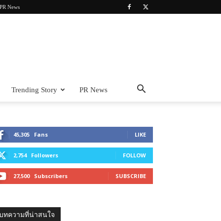
PR News
Trending Story
PR News
45,305
Fans
LIKE
2,754
Followers
FOLLOW
27,500
Subscribers
SUBSCRIBE
บทความที่น่าสนใจ