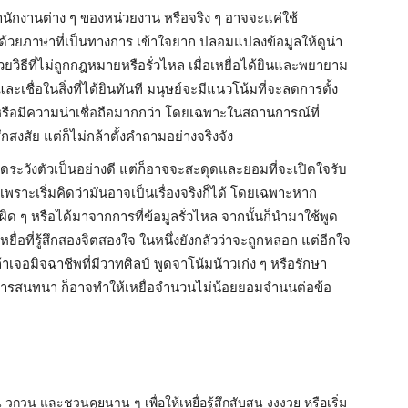
ำนักงานต่าง ๆ
ของหน่วยงาน หรือจริง ๆ อาจจะแค่ใช้
้วยภาษาที่เป็นทางการ เข้าใจยาก ปลอมแปลงข้อมูลให้ดูน่า
ด้วยวิธีที่ไม่ถูกกฎหมายหรือรั่วไหล เมื่อเหยื่อได้ยินและพยายาม
เชื่อในสิ่งที่ได้ยินทันที มนุษย์จะมีแนวโน้มที่จะลดการตั้ง
จหรือมีความน่าเชื่อถือมากกว่า โดยเฉพาะในสถานการณ์ที่
ึกสงสัย แต่ก็ไม่กล้าตั้งคำถามอย่างจริงจัง
ะวังตัวเป็นอย่างดี แต่ก็อาจจะสะดุดและยอมที่จะเปิดใจรับ
ง เพราะเริ่มคิดว่ามันอาจเป็นเรื่องจริงก็ได้ โดยเฉพาะหาก
งผิด ๆ หรือได้มาจากการที่ข้อมูลรั่วไหล จากนั้นก็นำมาใช้พูด
เหยื่อที่รู้สึกสองจิตสองใจ ในหนึ่งยังกลัวว่าจะถูกหลอก แต่อีกใจ
่งถ้าเจอมิจฉาชีพที่มีวาทศิลป์ พูดจาโน้มน้าวเก่ง ๆ หรือรักษา
การสนทนา ก็อาจทำให้เหยื่อจำนวนไม่น้อยยอมจำนนต่อข้อ
อน วกวน และชวนคุยนาน ๆ เพื่อให้เหยื่อรู้สึกสับสน งงงวย หรือเริ่ม