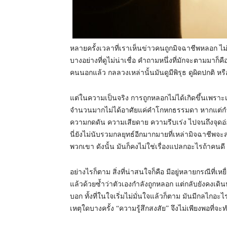
หลายครั้งเวลาที่เราเห็นข่าวคนถูกมิจฉาชีพหลอก ไ
บางอย่างที่ดูไม่น่าเชื่อ คำถามหนึ่งที่มักจะตามมาก็
คนนอกแล้ว กลลวงเหล่านั้นมันดูมีพิรุธ ดูผิดปกติ ห
แต่ในความเป็นจริง การถูกหลอกไม่ได้เกิดขึ้นเพราะเหยื
จำนวนมากไม่ได้อาศัยแค่คำโกหกธรรมดา หากแต่กำลั
ความกดดัน ความเสียดาย ความรีบเร่ง ไปจนถึงจุดอ่
นี่ยังไม่นับรวมกลยุทธ์อีกมากมายที่เหล่ามิจฉาชีพ
พวกเขา ดังนั้น มันก็คงไม่ใช่เรื่องแปลกอะไรถ้าคนดี 
อย่างไรก็ตาม สิ่งที่น่าสนใจก็คือ มีอยู่หลายกรณีที่เ
แล้วด้วยซ้ำว่าตัวเองกำลังถูกหลอก แต่กลับยังคงเดินห
บอก ทั้งที่ในใจเริ่มไม่มั่นใจแล้วก็ตาม มันมีกลไก
เหตุใดบางครั้ง “ความรู้สึกสงสัย” จึงไม่เพียงพอที