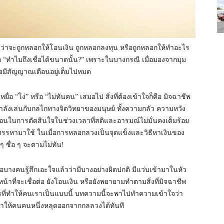
ม่ว่าจะถูกหลอกให้โอนเงิน ถูกหลอกลงทุน หรือถูกหลอกให้ทำอะไร
คือ “ทำไมถึงเชื่อได้ขนาดนั้น?” เพราะในบางกรณี เมื่อมองจากมุม
รือมีสัญญาณเตือนอยู่เต็มไปหมด
่อ “โง่” หรือ “ไม่ทันคน” เสมอไป สิ่งที่ต้องเข้าใจก็คือ มิจฉาชีพ
งเล่นกับกลไกทางจิตวิทยาของมนุษย์ ทั้งความกลัว ความหวัง
อนในการตัดสินใจในช่วงเวลาที่สติและอารมณ์ไม่มั่นคงเต็มร้อย
จะสรรหามาใช้ ในเมื่อการหลอกลวงเป็นจุดแข็งและวิธีหาเงินของ
ๆ ซื่อ ๆ จะตามไม่ทัน!
หยื่อบางคนรู้สึกเอะใจแล้วว่ามีบางอย่างผิดปกติ มีแว่บเข้ามาในหัว
น้าที่จะเชื่อต่อ ยังโอนเงิน หรือยังพยายามทำตามสิ่งที่มิจฉาชีพ
อะไรที่ทำให้คนเราเป็นแบบนี้ บทความนี้จะพาไปทำความเข้าใจว่า
่จะทำให้คนคนหนึ่งหลุดออกจากกลลวงได้ทันที