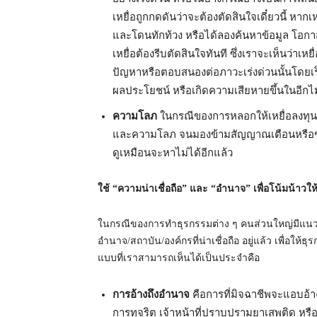
เหยื่อถูกกดดันว่าจะต้องตัดสินใจเดี๋ยวนี้ หากเ
และโดนทักท้วง หรือได้ลองค้นหาข้อมูล โอกาส
เหยื่อต้องรีบตัดสินใจทันที ซึ่งเราจะเห็นว่
ปัญหาหรือตอบสนองต่อภาวะเร่งด่วนนั้นโดยเร็ว
ผลประโยชน์ หรือเกิดความเสียหายขึ้นในอีกไม่
ความโลภ
ในกรณีของการหลอกให้เหยื่อลงทุน 
และความโลภ จนมองข้ามสัญญาณเตือนหรือข้อ
ดูเหมือนจะหาไม่ได้อีกแล้ว
ใช้ “ความน่าเชื่อถือ” และ “อำนาจ” เพื่อโน้มน้าวให
ในกรณีของการทำธุรกรรมต่าง ๆ คนส่วนใหญ่มีแนวโน้
อำนาจ/สถาบัน/องค์กรที่น่าเชื่อถือ อยู่แล้ว เพื่อให
แบบที่เราสามารถเห็นได้เป็นประจำคือ
การอ้างถึงอำนาจ
คือการที่มิจฉาชีพจะแอบอ้าง
การทุจริต เจ้าหน้าที่ปราบปรามยาเสพติด หรืออ