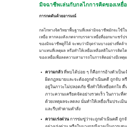
มิจฉาชีพเล่นกับกลไกการคิดของเหยื่อ
การกดดันด้วยอารมณ์
กลไกทางจิตวิทยาพื้นฐานที่เหล่ามิจฉาชีพมักจะใช
เหยื่อ หากลองสังเกตจากบรรดาเหยื่อที่ออกมาแชร์
ของมิจฉาชีพดูก็ได้ จะพบว่ามีจุดร่วมบางอย่างที่ค
มาแทนที่เหตุผล หรือทำให้เหยื่อเหลือสติในการคิดไตร
ของเหยื่อเพื่อลดความสามารถในการคิดอย่างมีเหตุผล
ความกลัว
ที่พบได้บ่อย ๆ ก็คือการอ้างตัวเป็นเ
ผิดกฎหมายและจะต้องถูกดำเนินคดี ถูกจับ หรือ
อยู่ในภาวะไม่ปลอดภัย ซึ่งทำให้เหยื่อตกใจ ตื่
ภาวะความเครียดจัดอย่างรวดเร็ว ในภาวะที่
ด้วยเหตุผลจะลดลง นั่นทำให้เหยื่อเริ่มประเ
และรีบทำตามคำสั่ง
ความเร่งด่วน
การข่มขู่ว่าจะถูกดำเนินคดี ถูก
อย่างเร่งด่วน หรือในบางกรณีอาจเป็นการเสนอ