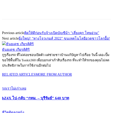
Previous article
คิดให้ดีก่อนรับจ้างเปิดบัญชีม้า “เสี่ยงคุก โทษอ่วม”
Next article
ยิ่งใหญ่! “หางโจวเกมส์ 2022” ขนเทคโนโลยีอวดชาวโลกอื้อ!
ธันยเดช เกียรติศิริ
กูรูเรื่องรถ ที่ไม่ค่อยชอบเปิดตัว แต่ช่วยชาวบ้านแก้ปัญหาไปเรื่อย วันนี้ เดอะปั๊ม
ขอใช้พื้นที่ใน Tonkit360 เพื่อบอกเล่าเก้าสิบเรื่องรถ ที่จะทำให้รถของคุณไม่ลด
ประสิทธิภาพในการใช้งานอีกต่อไป
RELATED ARTICLES
MORE FROM AUTHOR
รถเราไม่เก่าเลย
bZ4X ไป-กลับ “กทม. – บุรีรัมย์” 640 บาท
ชีวิตติดลูกหนัง