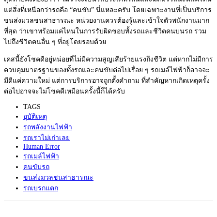
แต่สิ่งที่เหนือกว่ารถคือ “คนขับ” นี่แหละครับ โดยเฉพาะงานที่เป็นบริการ
ขนส่
งมวลชนสาธารณะ หน่วยงานควรต้องรู้และเข้าใจตั
วพนักงานมาก
ที่สุด ว่าเขาพร้อมแค่ไหนในการรับผิ
ดชอบทั้งรถและชีวิตคนบนรถ รวม
ไปถึงชีวิตคนอื่น ๆ ที่อยู่
โดยรอบด้วย
เคสนี้ยังโชคดีอยู่หน่อยที่ไม่
มีความสูญเสียร้ายแรงถึงชีวิต แต่หากไม่มีการ
ควบคุ
มมาตรฐานของทั้งรถและคนขับต่
อไปเรื่อย ๆ รถเมล์ไฟฟ้าก็อาจจะ
มีดีแค่
ความใหม่ แต่การบริการอาจถูกตั้งคำถาม ที่สำคัญหากเกิดเหตุครั้ง
ต่
อไปอาจจะไม่โชคดีเหมือนครั้งนี้
ก็ได้ครับ
TAGS
อุบัติเหตุ
รถพลังงานไฟฟ้า
รถเราไม่เก่าเลย
Human Error
รถเมล์ไฟฟ้า
คนขับรถ
ขนส่งมวลชนสาธารณะ
รถเบรกแตก