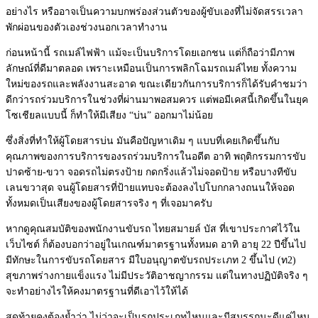
อย่างไร หรืออาจเป็นความบกพร่องส่วนตั
วของผู้ขับเองที่ไม่จั
ดสรรเวลา
พักผ่อนของตัวเองช่
วงนอกเวลาทำงาน
ก่อนหน้านี้ รถเมล์ไฟฟ้า แม้จะเป็นบริการโดยเอกชน แต่ก็ถือว่ามีภาพ
ลักษณ์ที่ดี
มาตลอด เพราะเหมือนเป็นการพลิ
กโฉมรถเมล์ไทย ทั้งความ
ใหม่ของรถและพลังงานสะอาด ขณะเดียวกันการบริการก็ได้รั
บคำชมว่า
ดีกว่ารถร่วมบริการในช่
วงที่ผ่านมาพอสมควร แต่พอมีเคสนี้เกิดขึ้นในยุค
โซเชียลแบบนี้ ก็ทำให้มีเสียง “บ่น” ออกมาไม่น้อย
ซึ่งสิ่งที่ทำให้ผู้โดยสารบ่น มันคือปัญหาเดิม ๆ แบบที่เคยเกิ
ดขึ้นกับ
คุณภาพของการบริ
การของรถร่วมบริการในอดีต อาทิ พฤติกรรมการขับ
ปาดซ้าย-ขวา จอดรถไม่ตรงป้าย กดกริ่งแล้วไม่จอดป้าย หรือบางทีขับ
เลนขวาสุด จนผู้โดยสารที่ป้ายแทบจะต้
องลงไปโบกกลางถนนให้จอด
ทั้งหมดเป็นเสียงของผู้
โดยสารจริง ๆ ที่เจอมาครับ
หากดูคุณสมบัติของพนักงานขับรถ ไทยสมายล์ บัส ที่เขาประกาศไว้ใน
เว็บไซต์ ก็ต้องบอกว่าอยู่ในเกณฑ์
มาตรฐานทั้งหมด อาทิ อายุ 22 ปีขึ้นไป
มีทักษะในการขับรถโดยสาร มีใบอนุญาตขับรถประเภท 2 ขึ้นไป (ท2)
สุขภาพร่างกายแข็งแรง ไม่มีประวัติอาชญากรรม แต่ในทางปฏิบัติจริง ๆ
จะทำอย่
างไรให้คงมาตรฐานที่ดีเอาไว้
ให้ได้
สุดท้ายคงต้องย้ำว่า ไม่ว่าจะเป็นรถประเภทไหนและมี
สมรรถนะดีแค่ไหน