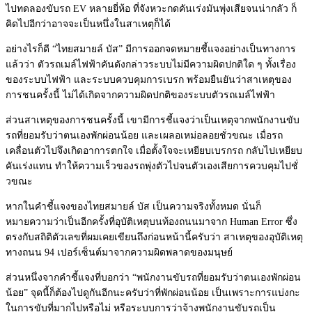
ไปทดลองขับรถ EV หลายยี่ห้อ ที่จังหวะกดคันเร่งมันพุ่งเสี
ยจนน่ากลัว ก็
คิดไปอีกว่าอาจจะเป็นหนึ่งในสาเหตุก็ได้
อย่างไรก็ดี “ไทยสมายล์ บัส” มีการออกจดหมายชี้แจงอย่างเป็
นทางการ
แล้วว่า ตัวรถเมล์ไฟฟ้าคันดังกล่าวระบบไม่มีความผิดปกติใด ๆ ทั้งเรื่อง
ของระบบไฟฟ้า และระบบควบคุมการเบรก พร้อมยืนยันว่าสาเหตุ
ของ
การชนครั้งนี้ ไม่ได้เกิดจากความผิดปกติ
ของระบบตัวรถเมล์ไฟฟ้า
ส่วนสาเหตุของการชนครั้งนี้ เขามีการชี้แจงว่าเป็นเหตุจากพนักงานขับ
รถที่ยอมรับว่าตนเองพักผ่อนน้อย และเผลอเหม่อลอยชั่วขณะ เมื่อรถ
เคลื่อนตัวไปจึงเกิ
ดอาการตกใจ เมื่อตั้งใจจะเหยียบเบรกรถ กลับไปเหยียบ
คันเร่งแทน ทำให้ความเร็วของรถพุ่งตั
วไปจนตัวเองเสียการควบคุมไปชั่
วขณะ
หากในคำชี้แจงของไทยสมายล์ บัส เป็นความจริงทั้งหมด นั่นก็
หมายความว่าเป็นอีกครั้
งที่อุบัติเหตุบนท้องถนนมาจาก Human Error ซึ่ง
ตรงกับสถิติตัวเลขที่
ผมเคยเขียนถึงก่อนหน้านี้ครับว่
า สาเหตุของอุบัติเหตุ
ทางถนน 94 เปอร์เซ็นต์มาจากความผิ
ดพลาดของมนุษย์
ส่วนหนึ่งจากคำชี้แจงที่บอกว่า “พนักงานขับรถที่ยอมรับว่
าตนเองพักผ่อน
น้อย” จุดนี้ก็ต้องไปดูกันอีกนะครับว่าที่พักผ่อนน้อย เป็นเพราะการแบ่งกะ
ในการขับที่
มากไปหรือไม่ หรือระบบการว่าจ้างพนักงานขั
บรถเป็น