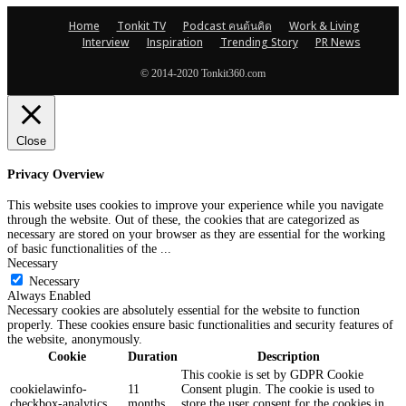
Home
Tonkit TV
Podcast คนต้นคิด
Work & Living
Interview
Inspiration
Trending Story
PR News
© 2014-2020 Tonkit360.com
Close
Privacy Overview
This website uses cookies to improve your experience while you navigate
through the website. Out of these, the cookies that are categorized as
necessary are stored on your browser as they are essential for the working
of basic functionalities of the
...
Necessary
Necessary
Always Enabled
Necessary cookies are absolutely essential for the website to function
properly. These cookies ensure basic functionalities and security features of
the website, anonymously.
Cookie
Duration
Description
This cookie is set by GDPR Cookie
cookielawinfo-
11
Consent plugin. The cookie is used to
checkbox-analytics
months
store the user consent for the cookies in