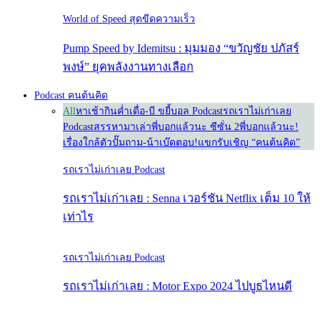
World of Speed สุดขีดความเร็ว
Pump Speed by Idemitsu : มุมมอง “ขวัญชัย ปภัสร์
พงษ์” ยุคพลังงานทางเลือก
Podcast คนต้นคิด
All
หาเช้ากินค่ำ
เดื่อ-บี ขยี้บอล Podcast
รถเราไม่เก่าเลย
Podcast
สรรหามาเล่า
พี่บอกแล้วนะ ซีซั่น 2
พี่บอกแล้วนะ!
เรื่องใกล้ตัว
ปั๊มถาม-น้าเบ๊ดตอบ!
แขกรับเชิญ “คนต้นคิด”
รถเราไม่เก่าเลย Podcast
รถเราไม่เก่าเลย : Senna เวอร์ชัน Netflix เต็ม 10 ให้
เท่าไร
รถเราไม่เก่าเลย Podcast
รถเราไม่เก่าเลย : Motor Expo 2024 ไปบูธไหนดี