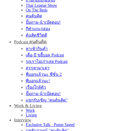
ถามเซียนก่อนซิ่ง
Thai League Show
On The Reds
คนต้นคิด
ปั๊มถาม-น้าเบ๊ดตอบ!
กีฬาแกะกล่อง
ต้นคิดชีวิตดี
Podcast คนต้นคิด
หาเช้ากินค่ำ
เดื่อ-บี ขยี้บอล Podcast
รถเราไม่เก่าเลย Podcast
สรรหามาเล่า
พี่บอกแล้วนะ ซีซั่น 2
พี่บอกแล้วนะ!
เรื่องใกล้ตัว
ปั๊มถาม-น้าเบ๊ดตอบ!
แขกรับเชิญ “คนต้นคิด”
Work & Living
Work
Living
Interview
Exclusive Talk : Pump Speed
บทสัมภาษณ์ “คนต้นคิด”