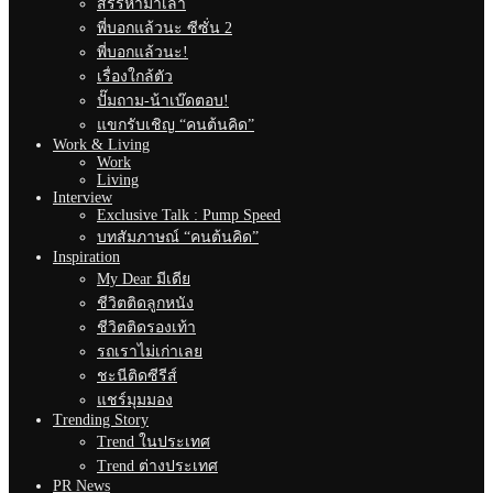
สรรหามาเล่า
พี่บอกแล้วนะ ซีซั่น 2
พี่บอกแล้วนะ!
เรื่องใกล้ตัว
ปั๊มถาม-น้าเบ๊ดตอบ!
แขกรับเชิญ “คนต้นคิด”
Work & Living
Work
Living
Interview
Exclusive Talk : Pump Speed
บทสัมภาษณ์ “คนต้นคิด”
Inspiration
My Dear มีเดีย
ชีวิตติดลูกหนัง
ชีวิตติดรองเท้า
รถเราไม่เก่าเลย
ชะนีติดซีรีส์
แชร์มุมมอง
Trending Story
Trend ในประเทศ
Trend ต่างประเทศ
PR News