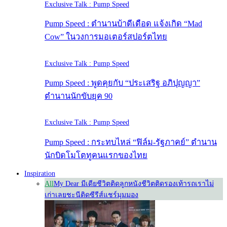
Exclusive Talk : Pump Speed
Pump Speed : ตำนานบ้าดีเดือด แจ้งเกิด “Mad
Cow” ในวงการมอเตอร์สปอร์ตไทย
Exclusive Talk : Pump Speed
Pump Speed : พูดคุยกับ “ประเสริฐ อภิปุญญา”
ตำนานนักขับยุค 90
Exclusive Talk : Pump Speed
Pump Speed : กระทบไหล่ “ฟิล์ม-รัฐภาคย์” ตำนาน
นักบิดโมโตทูคนแรกของไทย
Inspiration
All
My Dear มีเดีย
ชีวิตติดลูกหนัง
ชีวิตติดรองเท้า
รถเราไม่
เก่าเลย
ชะนีติดซีรีส์
แชร์มุมมอง