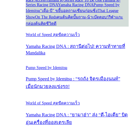
Race Access
Yamaha R-Series Race To Be One
Yamaha R-
Series Racing DNA
Yamaha Racing DNA
Pump Speed by
Idemitsu
“เดื่อ-บี” ขยี้บอล
ถามเซียนก่อนซิ่ง
Thai League
Show
On The Reds
คนต้นคิด
ปั๊มถาม-น้าเบ๊ดตอบ!
กีฬาแกะ
กล่อง
ต้นคิดชีวิตดี
World of Speed สุดขีดความเร็ว
Yamaha Racing DNA : สถานีต่อไป! ความท้าทายที่
Mandalika
Pump Speed by Idemitsu
Pump Speed by Idemitsu : “รถถัง จิตรเมืองนนท์”
เมื่อนักมวยลงแข่งรถ!
World of Speed สุดขีดความเร็ว
Yamaha Racing DNA : “ยามาฮ่า” ส่ง “ตี-ไอเดีย” บิด
อุ่นเครื่องที่ออสเตรเลีย