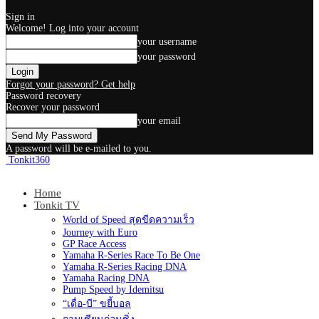
Sign in
Welcome! Log into your account
your username
your password
Forgot your password? Get help
Password recovery
Recover your password
your email
A password will be e-mailed to you.
Tonkit360
Home
Tonkit TV
World of Speed สุดขีดความเร็ว
Journey with Euro
GP Race Access
Yamaha R-Series Race To Be One
Yamaha R-Series Racing DNA
Yamaha Racing DNA
Pump Speed by Idemitsu
“เดื่อ-บี” ขยี้บอล