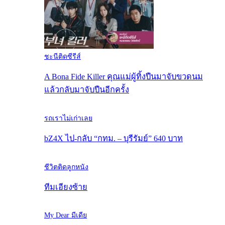
ชะนีติดซีรีส์
A Bona Fide Killer คุณแม่ผู้ทิ้งปืนมาจับขวดนม
แล้วกลับมาจับปืนอีกครั้ง
รถเราไม่เก่าเลย
bZ4X ไป-กลับ “กทม. – บุรีรัมย์” 640 บาท
ชีวิตติดลูกหนัง
ทีมเอียงซ้าย
My Dear มีเดีย