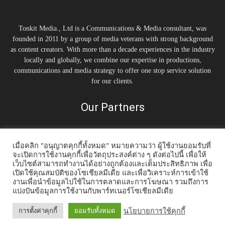
Tonkit Media., Ltd is a Communications & Media consultant, was
founded in 2011 by a group of media veterans with strong background
as content creators. With more than a decade experiences in the industry
locally and globally, we combine our expertise in productions,
communications and media strategy to offer one stop service solution
for our clients.
Our Partners
เมื่อคลิก "อนุญาตคุกกี้ทั้งหมด" หมายความว่า ผู้ใช้งานยอมรับที่
จะเปิดการใช้งานคุกกี้เพื่อวัตถุประสงค์ต่าง ๆ ดังต่อไปนี้ เพื่อให้
เว็บไซต์สามารถทำงานได้อย่างถูกต้องและเต็มประสิทธิภาพ เพื่อ
เปิดใช้คุณสมบัติของโซเชียลมีเดีย และเพื่อวิเคราะห์การเข้าใช้
งานเพื่อนำข้อมูลไปใช้ในการตลาดและการโฆษณา รวมถึงการ
แบ่งปันข้อมูลการใช้งานกับพาร์ทเนอร์โซเชียลมีเดีย
Home
Tonkit TV
Podcast คนต้นคิด
Work & Living
Interview
Inspiration
Trending Story
PR News
นโยบายการใช้คุกกี้
การตั้งค่าคุกกี้
ยอมรับทั้งหมด
© 2014-2020 Tonkit360.com