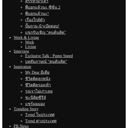
สรรหามาเล่า
พี่บอกแล้วนะ ซีซั่น 2
พี่บอกแล้วนะ!
เรื่องใกล้ตัว
ปั๊มถาม-น้าเบ๊ดตอบ!
แขกรับเชิญ “คนต้นคิด”
Work & Living
Work
Living
Interview
Exclusive Talk : Pump Speed
บทสัมภาษณ์ “คนต้นคิด”
Inspiration
My Dear มีเดีย
ชีวิตติดลูกหนัง
ชีวิตติดรองเท้า
รถเราไม่เก่าเลย
ชะนีติดซีรีส์
แชร์มุมมอง
Trending Story
Trend ในประเทศ
Trend ต่างประเทศ
PR News