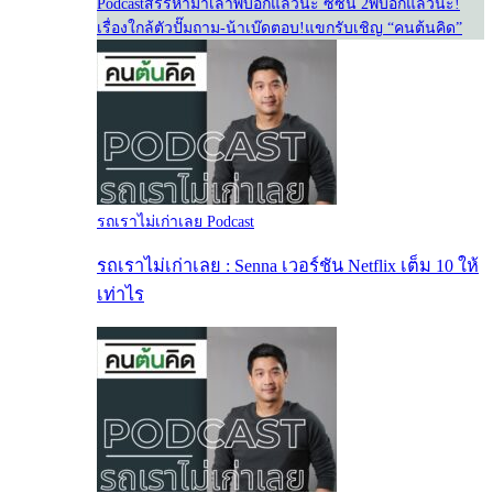
Podcast
สรรหามาเล่า
พี่บอกแล้วนะ ซีซั่น 2
พี่บอกแล้วนะ!
เรื่องใกล้ตัว
ปั๊มถาม-น้าเบ๊ดตอบ!
แขกรับเชิญ “คนต้นคิด”
รถเราไม่เก่าเลย Podcast
รถเราไม่เก่าเลย : Senna เวอร์ชัน Netflix เต็ม 10 ให้
เท่าไร