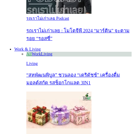
รถเราไม่เก่าเลย Podcast
รถเราไม่เก่าเลย : โมโตจีพี 2024 “มาร์ติน” จะตาม
รอย “รอสซี่”
Work & Living
All
Work
Living
Living
“สหพัฒนพิบูล” ชวนลอง “เดริดัชช์” เครื่องดื่ม
มอลต์สกัด รสช็อกโกแลต 3IN1