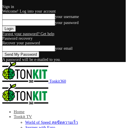
Sign in
Welcome! Log into your account
your username
your password
Forgot your password? Get help
Password recovery
Recover your password
your email
A password will be e-mailed to you.
Tonkit360
Home
Tonkit TV
World of Speed สุดขีดความเร็ว
Journey with Euro