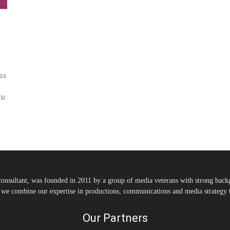
อง
รม
nsultant, was founded in 2011 by a group of media veterans with strong backg
, we combine our expertise in productions, communications and media strategy to
Our Partners