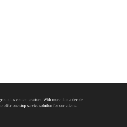
round as content creators. With more than a decade
 offer one stop service solution for our clients.