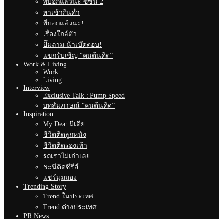
พี่บอกแล้วนะ ซีซั่น 2
หาเช้ากินค่ำ
พี่บอกแล้วนะ!
เรื่องใกล้ตัว
ปั๊มถาม-น้าเบ๊ดตอบ!
แขกรับเชิญ “คนต้นคิด”
Work & Living
Work
Living
Interview
Exclusive Talk : Pump Speed
บทสัมภาษณ์ “คนต้นคิด”
Inspiration
My Dear มีเดีย
ชีวิตติดลูกหนัง
ชีวิตติดรองเท้า
รถเราไม่เก่าเลย
ชะนีติดซีรีส์
แชร์มุมมอง
Trending Story
Trend ในประเทศ
Trend ต่างประเทศ
PR News