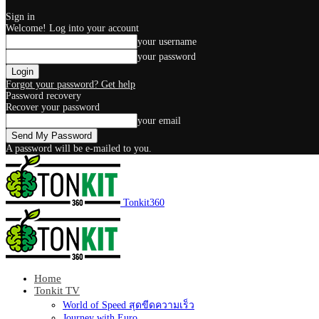
Sign in
Welcome! Log into your account
your username
your password
Forgot your password? Get help
Password recovery
Recover your password
your email
A password will be e-mailed to you.
Tonkit360
Home
Tonkit TV
World of Speed สุดขีดความเร็ว
Journey with Euro