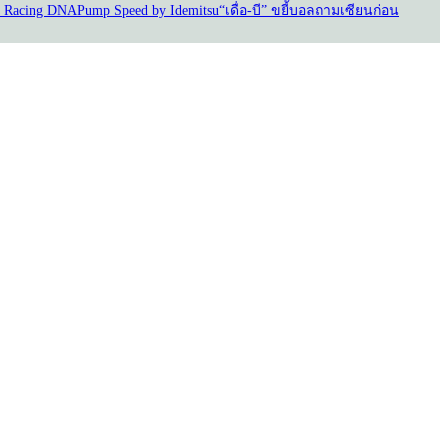
 Racing DNA
Pump Speed by Idemitsu
“เดื่อ-บี” ขยี้บอล
ถามเซียนก่อน