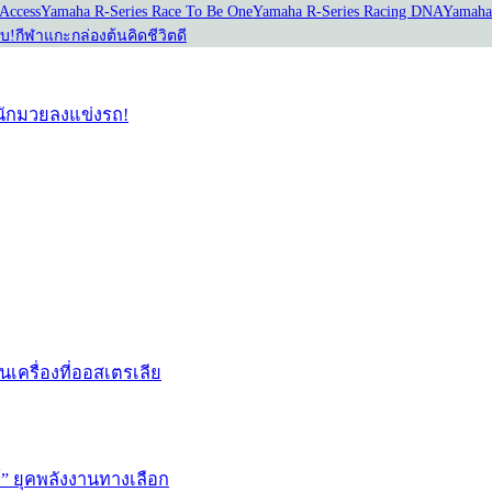
Access
Yamaha R-Series Race To Be One
Yamaha R-Series Racing DNA
Yamaha
อบ!
กีฬาแกะกล่อง
ต้นคิดชีวิตดี
่อนักมวยลงแข่งรถ!
่นเครื่องที่ออสเตรเลีย
ษ์” ยุคพลังงานทางเลือก