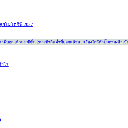
ลุยโมโตจีพี 2027
่า
พี่บอกแล้วนะ ซีซั่น 2
หาเช้ากินค่ำ
พี่บอกแล้วนะ!
เรื่องใกล้ตัว
ปั๊มถาม-น้าเบ
ท่าไร
ย