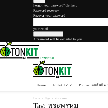
Forgot your password? Get help
Password recovery
Recover your password
your email
A password will be e-mailed to you.
Tonkit360
Home
Tonkit TV
Podcast คนต้นคิด
Home
Tags
พระพรหม
Tag: พระพรหม