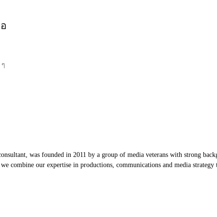
ขอ
 ๆ
nsultant, was founded in 2011 by a group of media veterans with strong backg
, we combine our expertise in productions, communications and media strategy to
Our Partners