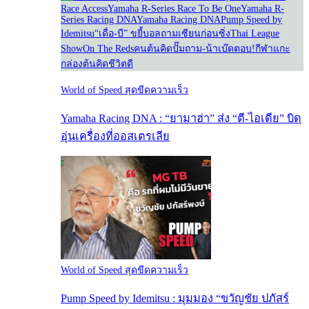
Race Access
Yamaha R-Series Race To Be One
Yamaha R-
Series Racing DNA
Yamaha Racing DNA
Pump Speed by
Idemitsu
“เดื่อ-บี” ขยี้บอล
ถามเซียนก่อนซิ่ง
Thai League
Show
On The Reds
คนต้นคิด
ปั๊มถาม-น้าเบ๊ดตอบ!
กีฬาแกะ
กล่อง
ต้นคิดชีวิตดี
World of Speed สุดขีดความเร็ว
Yamaha Racing DNA : “ยามาฮ่า” ส่ง “ตี-ไอเดีย” บิด
อุ่นเครื่องที่ออสเตรเลีย
World of Speed สุดขีดความเร็ว
Pump Speed by Idemitsu : มุมมอง “ขวัญชัย ปภัสร์