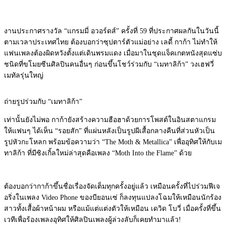
งานประกาศรางวัล “แกรมมี่ อวอร์ดส์” ครั้งที่ 59 ที่ประกาศผลกันในวันนี้
ตามเวลาประเทศไทย ต้องบอกว่าซุปตาร์ตัวแม่อย่าง เลดี้ กาก้า ไม่ทำให้
แฟนเพลงต้องผิดหวังตั้งแต่เดินพรมแดง เมื่อมาในชุดแจ็คเกตหนังสุดแซ่บ
ชนิดที่ขโมยซีนศิลปินคนอื่นๆ ก่อนขึ้นโชว์ร่วมกับ “เมทาลิก้า” วงเฮฟวี่
เมทัลรุ่นใหญ่
ถ่ายรูปร่วมกับ “เมทาลิก้า”
เท่านั้นยังไม่พอ กาก้ายังสร้างความฮือฮาด้วยการโพสต์ในอินสตาแกรม
ให้แฟนๆ ได้เห็น “รอยสัก” ที่แผ่นหลังเป็นรูปผีเสื้อกลางคืนที่ส่วนหัวเป็น
รูปหัวกะโหลก พร้อมข้อความว่า “The Moth & Metallica” เพื่ออุทิศให้กับเม
ทาลิก้า ที่มีซิงเกิ้ลใหม่ล่าสุดคือเพลง “Moth Into the Flame” ด้วย
ต้องบอกว่ากาก้าขึ้นชื่อเรื่องจัดเต็มทุกครั้งอยู่แล้ว เหมือนครั้งที่ไปร่วมฟีเจ
อริ่งในเพลง Video Phone ของบียอนเซ่ ก็ลงทุนแปลงโฉมให้เหมือนนักร้อง
สาวทั้งเสื้อผ้าหน้าผม หรือแม้แต่แต่งตัวให้เหมือน เดวิด โบวี่ เมื่อครั้งที่ขึ้น
เวทีเพื่อร้องเพลงอุทิศให้ศิลปินเพลงผู้ล่วงลับก็เคยทำมาแล้ว!