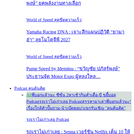
พงษ์” ยุคพลังงานทางเลือก
World of Speed สุดขีดความเร็ว
Yamaha Racing DNA : เจาะลึกแผนปฏิวัติ “ยามา
ฮ่า” ลุยโมโตจีพี 2027
World of Speed สุดขีดความเร็ว
Pump Speed by Idemitsu : “ขวัญชัย ปภัสร์พงษ์”
ประธานจัด Motor Expo ผู้หลงใหล…
Podcast คนต้นคิด
All
พี่บอกแล้วนะ ซีซั่น 2
หาเช้ากินค่ำ
เดื่อ-บี ขยี้บอล
Podcast
รถเราไม่เก่าเลย Podcast
สรรหามาเล่า
พี่บอกแล้วนะ!
เรื่องใกล้ตัว
ปั๊มถาม-น้าเบ๊ดตอบ!
แขกรับเชิญ “คนต้นคิด”
รถเราไม่เก่าเลย Podcast
รถเราไม่เก่าเลย : Senna เวอร์ชัน Netflix เต็ม 10 ให้