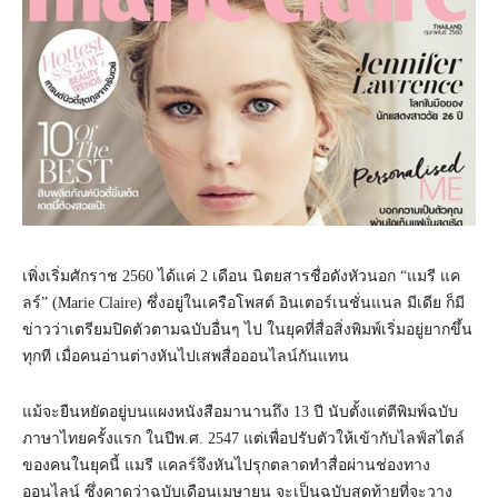
เพิ่งเริ่มศักราช 2560 ได้แค่ 2 เดือน นิตยสารชื่อดังหัวนอก “แมรี แค
ลร์” (Marie Claire) ซึ่งอยู่ในเครือโพสต์ อินเตอร์เนชั่นแนล มีเดีย ก็มี
ข่าวว่าเตรียมปิดตัวตามฉบับอื่นๆ ไป ในยุคที่สื่อสิ่งพิมพ์เริ่มอยู่ยากขึ้น
ทุกที เมื่อคนอ่านต่างหันไปเสพสื่อออนไลน์กันแทน
แม้จะยืนหยัดอยู่บนแผงหนังสือมานานถึง 13 ปี นับตั้งแต่ตีพิมพ์ฉบับ
ภาษาไทยครั้งแรก ในปีพ.ศ. 2547 แต่เพื่อปรับตัวให้เข้ากับไลฟ์สไตล์
ของคนในยุคนี้ แมรี แคลร์จึงหันไปรุกตลาดทำสื่อผ่านช่องทาง
ออนไลน์ ซึ่งคาดว่าฉบับเดือนเมษายน จะเป็นฉบับสุดท้ายที่จะวาง