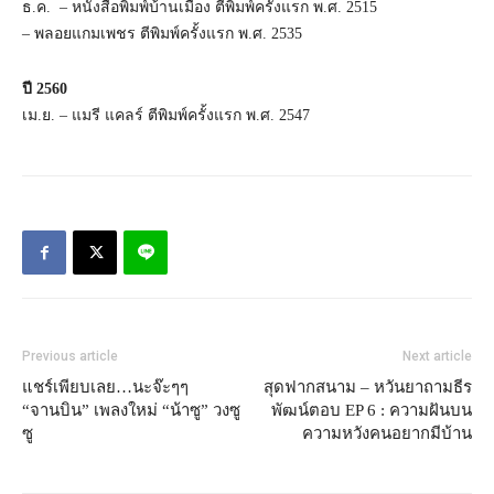
ธ.ค. – หนังสือพิมพ์บ้านเมือง ตีพิมพ์ครั้งแรก พ.ศ. 2515
– พลอยแกมเพชร ตีพิมพ์ครั้งแรก พ.ศ. 2535
ปี 2560
เม.ย. – แมรี แคลร์ ตีพิมพ์ครั้งแรก พ.ศ. 2547
Previous article
Next article
แชร์เพียบเลย…นะจ๊ะๆๆ
สุดฟากสนาม – หวันยาถามธีร
“จานบิน” เพลงใหม่ “น้าซู” วงซู
พัฒน์ตอบ EP 6 : ความฝันบน
ซู
ความหวังคนอยากมีบ้าน