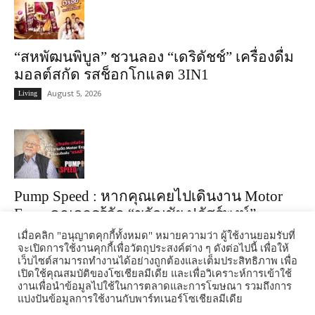
“สหพัฒนพิบูล” ชวนลอง “เดริดัชช์” เครื่องดื่ม
มอลต์สกัด รสช็อกโกแลต 3IN1
August 5, 2026
Living
Pump Speed : หากคุณเคยไปเดินงาน Motor
Expo คุณควรรู้จัก “ขวัญชัย ปภัสร์พงษ์”
August 5, 2026
Exclusive Talk : Pump Speed
เมื่อคลิก "อนุญาตคุกกี้ทั้งหมด" หมายความว่า ผู้ใช้งานยอมรับที่
จะเปิดการใช้งานคุกกี้เพื่อวัตถุประสงค์ต่าง ๆ ดังต่อไปนี้ เพื่อให้
เว็บไซต์สามารถทำงานได้อย่างถูกต้องและเต็มประสิทธิภาพ เพื่อ
เปิดใช้คุณสมบัติของโซเชียลมีเดีย และเพื่อวิเคราะห์การเข้าใช้
งานเพื่อนำข้อมูลไปใช้ในการตลาดและการโฆษณา รวมถึงการ
แบ่งปันข้อมูลการใช้งานกับพาร์ทเนอร์โซเชียลมีเดีย