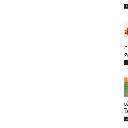
ชะ
ก
ค
L
เ
ใ
L