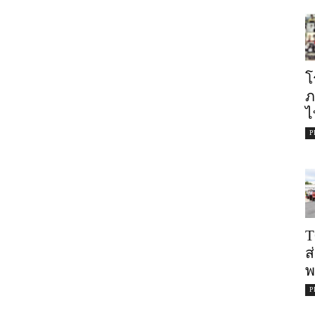
โ
ภ
ไ
P
T
ส
พ
P