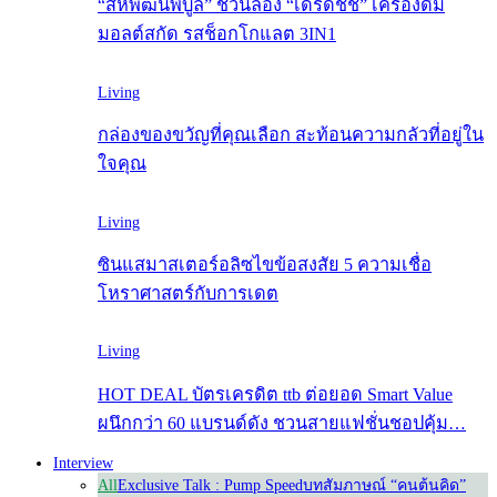
“สหพัฒนพิบูล” ชวนลอง “เดริดัชช์” เครื่องดื่ม
มอลต์สกัด รสช็อกโกแลต 3IN1
Living
กล่องของขวัญที่คุณเลือก สะท้อนความกลัวที่อยู่ใน
ใจคุณ
Living
ซินแสมาสเตอร์อลิซไขข้อสงสัย 5 ความเชื่อ
โหราศาสตร์กับการเดต
Living
HOT DEAL บัตรเครดิต ttb ต่อยอด Smart Value
ผนึกกว่า 60 แบรนด์ดัง ชวนสายแฟชั่นชอปคุ้ม…
Interview
All
Exclusive Talk : Pump Speed
บทสัมภาษณ์ “คนต้นคิด”