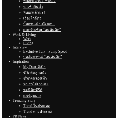
พี่บอกแล้วนะ ซีซั่น 2
หาเช้ากินค่ำ
พี่บอกแล้วนะ!
เรื่องใกล้ตัว
ปั๊มถาม-น้าเบ๊ดตอบ!
แขกรับเชิญ “คนต้นคิด”
Work & Living
Work
Living
Interview
Exclusive Talk : Pump Speed
บทสัมภาษณ์ “คนต้นคิด”
Inspiration
My Dear มีเดีย
ชีวิตติดลูกหนัง
ชีวิตติดรองเท้า
รถเราไม่เก่าเลย
ชะนีติดซีรีส์
แชร์มุมมอง
Trending Story
Trend ในประเทศ
Trend ต่างประเทศ
PR News