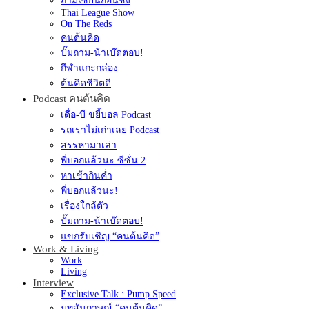
ถามเซียนก่อนซิ่ง
Thai League Show
On The Reds
คนต้นคิด
ปั๊มถาม-น้าเบ๊ดตอบ!
กีฬาแกะกล่อง
ต้นคิดชีวิตดี
Podcast คนต้นคิด
เดื่อ-บี ขยี้บอล Podcast
รถเราไม่เก่าเลย Podcast
สรรหามาเล่า
พี่บอกแล้วนะ ซีซั่น 2
หาเช้ากินค่ำ
พี่บอกแล้วนะ!
เรื่องใกล้ตัว
ปั๊มถาม-น้าเบ๊ดตอบ!
แขกรับเชิญ “คนต้นคิด”
Work & Living
Work
Living
Interview
Exclusive Talk : Pump Speed
บทสัมภาษณ์ “คนต้นคิด”