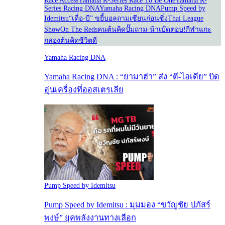
Race Access
Yamaha R-Series Race To Be One
Yamaha R-
Series Racing DNA
Yamaha Racing DNA
Pump Speed by
Idemitsu
“เดื่อ-บี” ขยี้บอล
ถามเซียนก่อนซิ่ง
Thai League
Show
On The Reds
คนต้นคิด
ปั๊มถาม-น้าเบ๊ดตอบ!
กีฬาแกะ
กล่อง
ต้นคิดชีวิตดี
Yamaha Racing DNA
Yamaha Racing DNA : “ยามาฮ่า” ส่ง “ตี-ไอเดีย” บิด
อุ่นเครื่องที่ออสเตรเลีย
Pump Speed by Idemitsu
Pump Speed by Idemitsu : มุมมอง “ขวัญชัย ปภัสร์
พงษ์” ยุคพลังงานทางเลือก