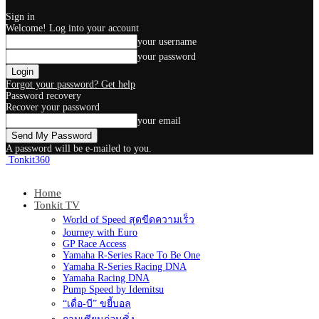
Sign in
Welcome! Log into your account
your username
your password
Forgot your password? Get help
Password recovery
Recover your password
your email
A password will be e-mailed to you.
Tonkit360
Home
Tonkit TV
World of Speed สุดขีดความเร็ว
Journey with Euro
GP Race Access
Yamaha R-Series Race To Be One
Yamaha R-Series Racing DNA
Yamaha Racing DNA
Pump Speed by Idemitsu
“เดื่อ-บี” ขยี้บอล