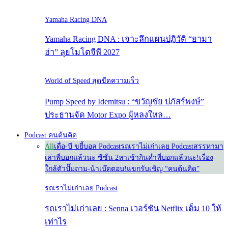
Yamaha Racing DNA
Yamaha Racing DNA : เจาะลึกแผนปฏิวัติ “ยามา
ฮ่า” ลุยโมโตจีพี 2027
World of Speed สุดขีดความเร็ว
Pump Speed by Idemitsu : “ขวัญชัย ปภัสร์พงษ์”
ประธานจัด Motor Expo ผู้หลงใหล…
Podcast คนต้นคิด
All
เดื่อ-บี ขยี้บอล Podcast
รถเราไม่เก่าเลย Podcast
สรรหามา
เล่า
พี่บอกแล้วนะ ซีซั่น 2
หาเช้ากินค่ำ
พี่บอกแล้วนะ!
เรื่อง
ใกล้ตัว
ปั๊มถาม-น้าเบ๊ดตอบ!
แขกรับเชิญ “คนต้นคิด”
รถเราไม่เก่าเลย Podcast
รถเราไม่เก่าเลย : Senna เวอร์ชัน Netflix เต็ม 10 ให้
เท่าไร