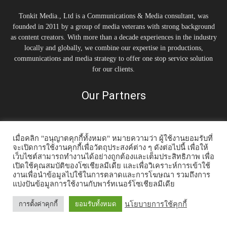
Tonkit Media., Ltd is a Communications & Media consultant, was
founded in 2011 by a group of media veterans with strong background
as content creators. With more than a decade experiences in the industry
locally and globally, we combine our expertise in productions,
communications and media strategy to offer one stop service solution
for our clients.
Our Partners
เมื่อคลิก "อนุญาตคุกกี้ทั้งหมด" หมายความว่า ผู้ใช้งานยอมรับที่
จะเปิดการใช้งานคุกกี้เพื่อวัตถุประสงค์ต่าง ๆ ดังต่อไปนี้ เพื่อให้
เว็บไซต์สามารถทำงานได้อย่างถูกต้องและเต็มประสิทธิภาพ เพื่อ
เปิดใช้คุณสมบัติของโซเชียลมีเดีย และเพื่อวิเคราะห์การเข้าใช้
งานเพื่อนำข้อมูลไปใช้ในการตลาดและการโฆษณา รวมถึงการ
Home
Tonkit TV
Podcast คนต้นคิด
Work & Living
Interview
แบ่งปันข้อมูลการใช้งานกับพาร์ทเนอร์โซเชียลมีเดีย
Inspiration
Trending Story
PR News
นโยบายการใช้คุกกี้
การตั้งค่าคุกกี้
ยอมรับทั้งหมด
© 2014-2020 Tonkit360.com