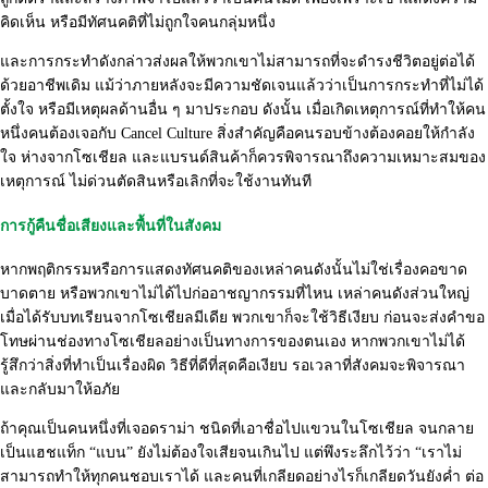
คิดเห็น หรือมีทัศนคติที่ไม่ถูกใจคนกลุ่มหนึ่ง
และการกระทำดังกล่าวส่งผลให้
พวกเขาไม่สามารถที่จะดำรงชีวิ
ตอยู่ต่อได้
ด้วยอาชีพเดิม แม้ว่าภายหลังจะมีความชัดเจนแล้
วว่าเป็นการกระทำที่ไม่ได้
ตั้
งใจ หรือมีเหตุผลด้านอื่น ๆ มาประกอบ ดังนั้น เมื่อเกิดเหตุการณ์ที่
ทำให้คน
หนึ่งคนต้องเจอกับ Cancel Culture สิ่งสำคัญคือคนรอบข้างต้
องคอยให้กำลัง
ใจ ห่างจากโซเชียล และแบรนด์สินค้าก็ควรพิจารณาถึ
งความเหมาะสมของ
เหตุการณ์ ไม่ด่
วนตัดสินหรือเลิกที่จะใช้งานทันที
การกู้คืนชื่อเสียงและพื้นที่ในสังคม
หากพฤติกรรมหรือการแสดงทัศนคติของเหล่าคนดังนั้
นไม่ใช่เรื่องคอขาด
บาดตาย หรือพวกเขาไม่ได้ไปก่ออาชญากรรมที่
ไหน เหล่าคนดังส่วนใหญ่
เมื่อได้รับบทเรี
ยนจากโซเชียลมีเดีย พวกเขาก็จะใช้วิธีเงียบ ก่อนจะส่
งคำขอ
โทษผ่านช่องทางโซเชียลอย่างเป็นทางการของตนเอง หากพวกเขาไม่ได้
รู้สึกว่าสิ่งที่
ทำเป็นเรื่องผิด วิธีที่ดีที่สุดคือเงียบ รอเวลาที่สังคมจะพิจารณา
และกลับมาให้อภัย
ถ้าคุณเป็นคนหนึ่งที่เจอดราม่า ชนิดที่เอาชื่อไปแขวนในโซเชียล จนกลาย
เป็นแฮชแท็ก “แบน” ยังไม่ต้องใจเสียจนเกินไป แต่พึงระลึกไว้ว่า “เราไม่
สามารถทำให้ทุ
กคนชอบเราได้ และคนที่เกลียดอย่างไรก็เกลี
ยดวันยังค่ำ ต่อ