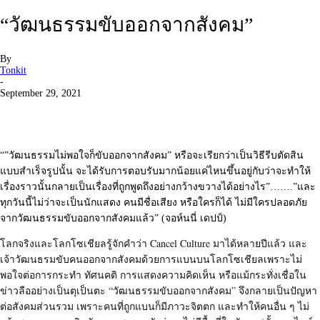
“วัฒนธรรมขับออกจากสังคม”
By
Tonkit
-
September 29, 2021
“”วัฒนธรรมไม่พอใจก็ขับออกจากสั
งคม” หรือจะเรียกว่าเป็นวิธีรีบตัดสิ
น
แบบสำเร็จรูปนั้น จะได้รั
บการตอบรับมากน้อยแค่ไหนขึ้นอยู่
กับว่าจะทำให้
เรื่องราวนั้
นกลายเป็นเรื่องที่ถูกพูดถึงอย่
างกว้างขวางได้อย่างไร”…….”
และ
ทุกวันนี้ไม่ว่าจะเป็นนั
กแสดง คนมีชื่อเสียง หรือใครก็ได้ ไม่มีใครปลอดภั
ย
จากวัฒนธรรมขับออกจากสังคมแล้
ว” (จอห์นนี่ เดปป์)
โลกจริงและโลกโซเชียลรู้จักคำว่
า Cancel Culture มาได้หลายปีแล้ว และ
เจ้าวั
ฒนธรมขับคนออกจากสังคมด้
วยการแบนบนโลกโซเชียลเพราะไม่
พอใจต่อการกระทำ ทัศนคติ การแสดงความคิดเห็น หรือแม้กระทั่งเชื่อใน
ข่าวลืออย่
างเป็นตุเป็นตะ “วัฒนธรรมขับออกจากสังคม” จึงกลายเป็นปัญหา
ต่อสังคมส่
วนรวม เพราะคนที่ถูกแบนก็มีภาวะจิตตก และทำให้คนอื่น ๆ ไม่