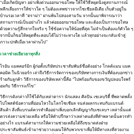
“เมื่อเกิดปัญหา อย่าเพิ่งด่
วนออกมาขอโทษ ให้ใช้วิธีหยุดนิ่
งดูสถานการณ์
หลีกเลี่ยงการให้ข่าวใด ๆ ไม่ต้องเสพข่าวจากโซเชียลมีเดีย เก็บตัวอยู่ใน
บ้านรอเวลาที่ “ดราม่า” ผ่านพ้นไปสองสามวัน จากนั้นมาพิจารณาว่า
สถานการณ์
เป็นอย่างไร แล้วค่อยออกมาขอโทษ และต้องเป็นการขอโทษ
ด้วยความรู้สึ
กจากใจจริง ๆ ใช้ข้อความให้น้อยที่สุด ไม่จำเป็นต้องแก้ตัวใด ๆ
จากนั้นก็ขอให้หยุดที่จะตอบโต้
ไม่ว่าจะทางใด แล้วทุกอย่างจะกลับเข้าสู่
ภาวะปกติเมื่อเวลาผ่านไป”
เวลาช่วยเยียวยาทุกสิ่ง
ไรอัน แมคคอร์มิก ผู้ก่อตั้งบริษัทประชาสัมพันธ์
ชื่อดังอย่าง โกลด์แมน แมค
คอมิค ในนิวยอร์ก เล่าถึงวิธีการจัดการของบริษั
ททางการเงินที่ต้องบอกข่าว
ร้
ายกับลูกค้า วิธีการของบริษั
ทเหล่านี้คือ “ไปพร้อมกับของขวัญปลอบใจพร้
อมกับ วิธีการแก้ไข”
วิธีการดังกล่าวก็ใช้ได้กับเหล่
าดารา นักแสดง ศิลปิน เซเลบริตี้ ที่พลาดพลั้ง
ไปโพสต์ข้อความที่
อ่อนไหวในโลกโซเชียล จนส่งผลกระทบกับแบรนด์
สินค้า สิ่งที่แบรนด์ควรทำคืออย่าเพิ่
งบอกเลิกสัญญากับเซเลบฯ เหล่านั้นแต่
ควรส่งความช่วยเหลื
อ หรือให้คำปรึกษาว่าเหล่าคนดังที่ทำพลาดนั้นควรทำ
อย่างไร แบรนด์สามารถให้ความช่วยเหลื
อได้ถึงขนาดส่งฝ่าย
ประชาสัมพันธ์เข้ามาช่
วยวางแผนให้กับพวกเขาเพื่อให้มี
ทางลงที่สวยงาม