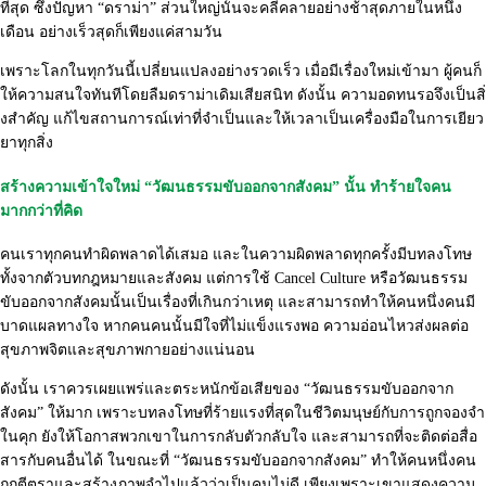
ที่สุด ซึ่งปัญหา “ดราม่า” ส่วนใหญ่นั้นจะคลี่คลายอย่างช้
าสุดภายในหนึ่ง
เดือน อย่างเร็วสุดก็เพียงแค่สามวัน
เพราะโลกในทุกวันนี้เปลี่
ยนแปลงอย่างรวดเร็ว เมื่อมีเรื่องใหม่เข้ามา ผู้คนก็
ให้ความสนใจทันทีโดยลืมดราม่
าเดิมเสียสนิท ดังนั้น ความอดทนรอจึงเป็นสิ่
งสำคัญ แก้ไขสถานการณ์เท่าที่จำเป็นและให้เวลาเป็นเครื่องมือในการเยี
ยว
ยาทุกสิ่ง
สร้างความเข้าใจใหม่ “วัฒนธรรมขับออกจากสังคม” นั้น ทำร้ายใจคน
มากกว่าที่คิด
คนเราทุกคนทำผิดพลาดได้เสมอ และในความผิดพลาดทุกครั้งมี
บทลงโทษ
ทั้งจากตัวบทกฎหมายและสั
งคม แต่การใช้ Cancel Culture หรือวัฒนธรรม
ขับออกจากสังคมนั้นเป็
นเรื่องที่เกินกว่าเหตุ และสามารถทำให้คนหนึ่งคนมี
บาดแผลทางใจ หากคนคนนั้นมีใจที่ไม่แข็งแรงพอ ความอ่อนไหวส่งผลต่อ
สุขภาพจิตและสุขภาพกายอย่างแน่นอน
ดังนั้น เราควรเผยแพร่และตระหนั
กข้อเสียของ “วัฒนธรรมขับออกจาก
สังคม” ให้มาก เพราะบทลงโทษที่ร้ายแรงที่
สุดในชีวิตมนุษย์กับการถู
กจองจำ
ในคุก ยังให้
โอกาสพวกเขาในการกลับตัวกลับใจ และสามารถที่จะติดต่อสื่อ
สารกั
บคนอื่นได้ ในขณะที่ “วัฒนธรรมขับออกจากสังคม” ทำให้คนหนึ่งคน
ถูกตีตราและสร้างภาพจำไปแล้วว่าเป็นคนไม่ดี เพียงเพราะเขาแสดงความ