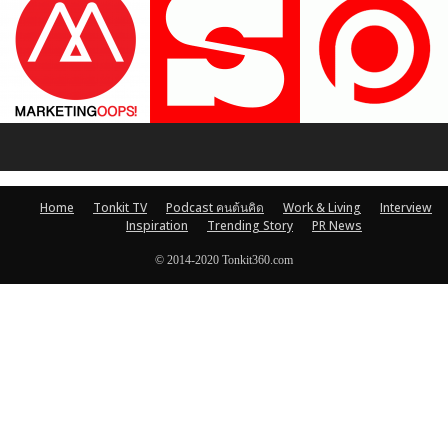
Home
Tonkit TV
Podcast คนต้นคิด
Work & Living
Interview
Inspiration
Trending Story
PR News
© 2014-2020 Tonkit360.com