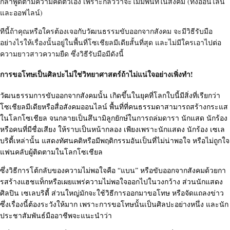
กล้าพู
ดตามความคิดตัวเอง เพราะกลัวว่าจะไม่มีพื้นที่ในสั
งคม (ทั้งออนไลน์
และออฟไลน์)
ทีนี้ถ้าคุณหรือใครต้องเจอกับวั
ฒนธรรมขับออกจากสังคม จะมีวิธีรั
บมือ
อย่างไรให้เรื่องนั้นอยู่
ในพื้นที่โซเชียลมีเดียสั้นที่
สุด และไม่มีใครเอาไปต่
อ
ความยาวสาวความยืด ซึ่งวิธีรับมือมีดังนี้
การขอโทษเป็นศิลปะไม่ใช่วิ
ทยาศาสตร์ถ้าไม่แน่ใจอย่างเพิ่
งทำ!
วัฒนธรรมการขับออกจากสังคมนั้น เกิดขึ้นในยุคที่โลกใบนี้มีสิ่
งที่เรียกว่า
โซเชียลมีเดียหรือสื่อสังคมออนไลน์ พื้นที่ที่คนธรรมดาสามารถสร้
างกระแส
ในโลกโซเชียล จนกลายเป็นสึนามิลูกยักษ์
ในการถล่มดารา นักแสด นักร้อง
หรือคนที่มีชื่อเสียง ให้ราบเป็นหน้ากลอง เพียงเพราะนักแสดง นักร้อง เซเล
บริตี้เหล่านั้น แสดงทัศนคติหรือมีพฤติกรรมอันเป็นที่ไม่น่
าพอใจ หรือไม่ถูกใจ
แฟนคลับผู้ติดตามในโลกโซเชียล
ซึ่งวิธีการโต้กลับของความไม่
พอใจคือ “แบน” หรือขับออกจากสังคมด้วยกา
รสร้
างแฮชแท็กหรือเผยแพร่ความไม่พอใจออกไปในวงกว้
าง ส่วนนักแสดง
ศิลปิน เซเลบริตี้ ส่วนใหญ่มักจะใช้วิธี
การออกมาขอโทษ หรือจัดแถลงข่าว
ซึ่งเรื่องนี้ต้องระวังให้
มาก เพราะการขอโทษนั้นเป็นศิ
ลปะอย่างหนึ่ง และนัก
ประชาสัมพันธ์มืออาชี
พจะแนะนำว่า