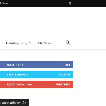
R News
Trending Story
PR News
45,305
Fans
LIKE
2,754
Followers
FOLLOW
27,500
Subscribers
SUBSCRIBE
บทความที่น่าสนใจ