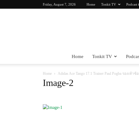
Friday, August 7, 2026
Home
Tonkit TV
Podcast 
Home
Tonkit TV
Podcas
Home
Adidas Ace Tango 17.1 Trainer Paul Pogba รองเท้า
Image-2