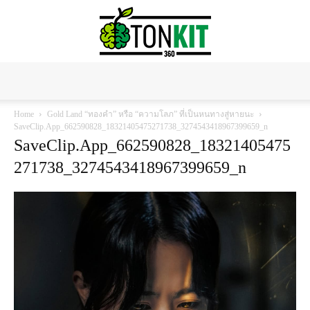
Tonkit360
Home
Gold Land “ทองคำ” หรือ “ความโลภ” ที่เป็นหนทางสู่หายนะ
SaveClip.App_662590828_18321405475271738_3274543418967399659_n
SaveClip.App_662590828_18321405475
271738_3274543418967399659_n