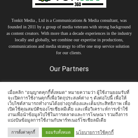
Tonkit Media., Ltd is a Communications & Media consultant, was
founded in 2011 by a group of media veterans with strong background
as content creators. With more than a decade experiences in the industry
locally and globally, we combine our expertise in productions,
communications and media strategy to offer one stop service solution
for our clients.
Our Partners
เมื่อคลิก "อนุญาตคุกกี้ทั้งหมด" หมายความว่า ผู้ใช้งานยอมรับที่
จะเปิดการใช้งานคุกกี้เพื่อวัตถุประสงค์ต่าง ๆ ดังต่อไปนี้ เพื่อให้
เว็บไซต์สามารถทำงานได้อย่างถูกต้องและเต็มประสิทธิภาพ เพื่อ
เปิดใช้คุณสมบัติของโซเชียลมีเดีย และเพื่อวิเคราะห์การเข้าใช้
งานเพื่อนำข้อมูลไปใช้ในการตลาดและการโฆษณา รวมถึงการ
แบ่งปันข้อมูลการใช้งานกับพาร์ทเนอร์โซเชียลมีเดีย
Home
Tonkit TV
Podcast คนต้นคิด
Work & Living
Interview
Inspiration
Trending Story
PR News
นโยบายการใช้คุกกี้
การตั้งค่าคุกกี้
ยอมรับทั้งหมด