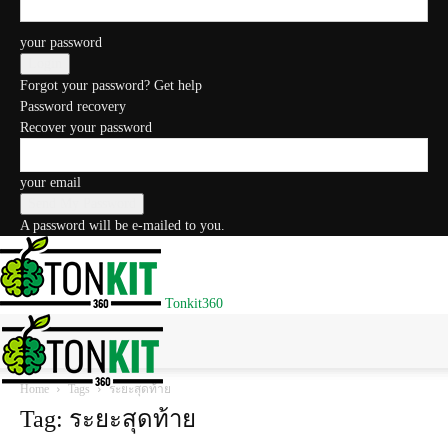
your password
Forgot your password? Get help
Password recovery
Recover your password
your email
A password will be e-mailed to you.
Tonkit360
Home
Tags
ระยะสุดท้าย
Tag: ระยะสุดท้าย