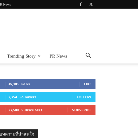
R News
Trending Story
PR News
45,305
Fans
LIKE
2,754
Followers
FOLLOW
27,500
Subscribers
SUBSCRIBE
บทความที่น่าสนใจ