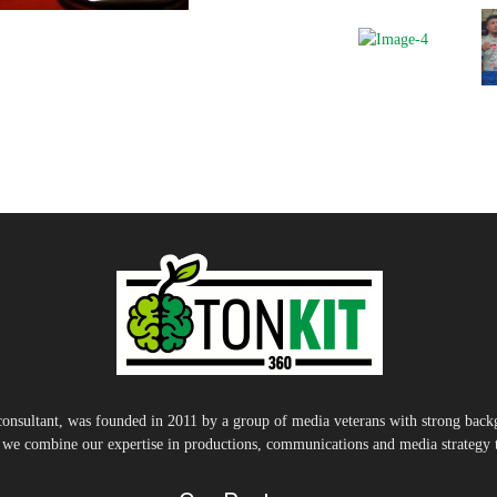
nsultant, was founded in 2011 by a group of media veterans with strong backg
, we combine our expertise in productions, communications and media strategy to