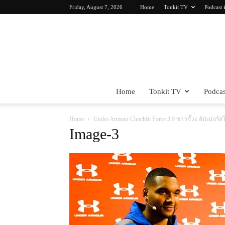
Friday, August 7, 2026
Home
Tonkit TV
Podcast 
Home
Tonkit TV
Podcas
Home
Under Armour Clutchfit Force 3.0 ขาวจั๊วะ อัปเปอร์ส
Image-3