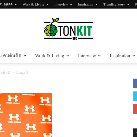
คนต้นคิด
Work & Living
Interview
Inspiration
Trending Story
P
t คนต้นคิด
Work & Living
Interview
Inspiration
Tonkit360
ไตล์ 3D
Image-3