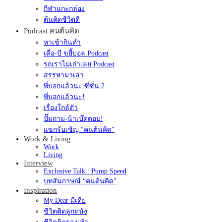
กีฬาแกะกล่อง
ต้นคิดชีวิตดี
Podcast คนต้นคิด
หาเช้ากินค่ำ
เดื่อ-บี ขยี้บอล Podcast
รถเราไม่เก่าเลย Podcast
สรรหามาเล่า
พี่บอกแล้วนะ ซีซั่น 2
พี่บอกแล้วนะ!
เรื่องใกล้ตัว
ปั๊มถาม-น้าเบ๊ดตอบ!
แขกรับเชิญ “คนต้นคิด”
Work & Living
Work
Living
Interview
Exclusive Talk : Pump Speed
บทสัมภาษณ์ “คนต้นคิด”
Inspiration
My Dear มีเดีย
ชีวิตติดลูกหนัง