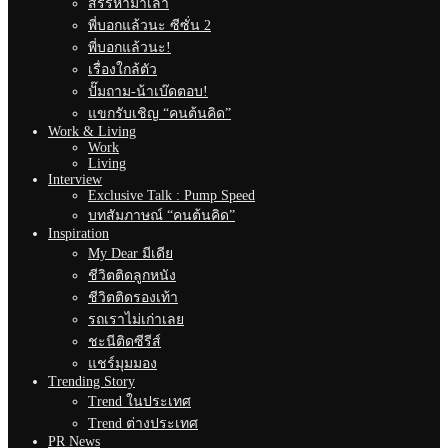
สรรหามาเล่า
พี่บอกแล้วนะ ซีซั่น 2
พี่บอกแล้วนะ!
เรื่องใกล้ตัว
ปั๊มถาม-น้าเบ๊ดตอบ!
แขกรับเชิญ “คนต้นคิด”
Work & Living
Work
Living
Interview
Exclusive Talk : Pump Speed
บทสัมภาษณ์ “คนต้นคิด”
Inspiration
My Dear มีเดีย
ชีวิตติดลูกหนัง
ชีวิตติดรองเท้า
รถเราไม่เก่าเลย
ชะนีติดซีรีส์
แชร์มุมมอง
Trending Story
Trend ในประเทศ
Trend ต่างประเทศ
PR News