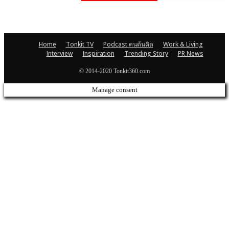
Home
Tonkit TV
Podcast คนต้นคิด
Work & Living
Interview
Inspiration
Trending Story
PR News
© 2014-2020 Tonkit360.com
Manage consent