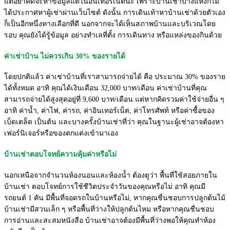
แต่อย่าคิดจะหาข้อมูลแต่ในอินเทอร์เน็ตนะ เพราะบ้านเช่าบางแห่งก็ไม่
ได้ประกาศหาผู้เช่าผ่านเว็บไซต์ ดังนั้น การเดินเท้าหาบ้านเช่าด้วยตัวเอง
ก็เป็นอีกหนึ่งทางเลือกที่ดี นอกจากจะได้เห็นสภาพบ้านและบริเวณโดย
รอบ คุณยังได้รู้ข้อมูล อย่างทำเลที่ตั้ง การเดินทาง หรือแหล่งของกินด้วย
ค่าเช่าบ้าน ไม่ควรเกิน 30% ของรายได้
โดยปกติแล้ว ค่าเช่าบ้านที่เราสามารถจ่ายได้ คือ ประมาณ 30% ของราย
ได้ทั้งหมด อาทิ คุณได้เงินเดือน 32,000 บาท/เดือน ค่าเช่าบ้านที่คุณ
สามารถจ่ายได้สูงสุดอยู่ที่ 9,600 บาท/เดือน แต่หากคิดรวมค่าใช้จ่ายอื่น ๆ
อาทิ ค่าน้ำ, ค่าไฟ, ค่ารถ, ค่าอินเทอร์เน็ต, ค่าโทรศัพท์ หรือค่าซื้อของ
เบ็ดเตล็ด เป็นต้น และบางครั้งบ้านเช่าที่ว่า คุณในฐานะผู้เช่าอาจต้องหา
เฟอร์นิเจอร์หรือของตกแต่งเข้ามาเอง
บ้านเช่าตอบโจทย์ความคุ้มค่าหรือไม่
นอกเหนือจากจำนวนห้องนอนและห้องน้ำ ต้องดูว่า พื้นที่ใช้สอยภายใน
บ้านเช่า ตอบโจทย์การใช้ชีวิตประจำวันของคุณหรือไม่ อาทิ คุณมี
รถยนต์ 1 คัน มีพื้นที่จอดรถในบ้านหรือไม่, หากคุณชื่นชอบการปลูกต้นไม้
บ้านเช่ามีสวนเล็ก ๆ หรือพื้นที่ว่างให้ปลูกต้นไหม หรือหากคุณชื่นชอบ
การอ่านและสะสมหนังสือ บ้านเช่าอาจต้องมีพื้นที่ว่างพอให้คุณทำห้อง