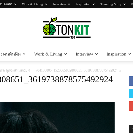
คนต้นคิด
Work & Living
Interview
Inspiration
Trending Story
P
t คนต้นคิด
Work & Living
Interview
Inspiration
Tonkit360
ต่กระดูกจะลั่นหน่อย ๆ
704188805_1520065882808651_3619738878575492924_n
808651_3619738878575492924