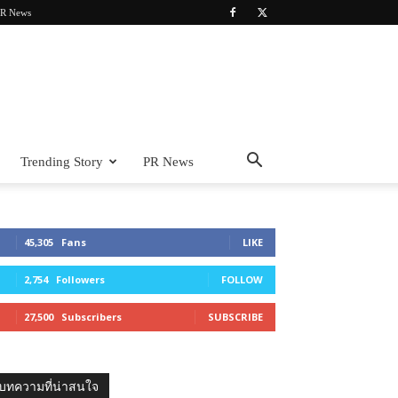
R News
Trending Story
PR News
45,305
Fans
LIKE
2,754
Followers
FOLLOW
27,500
Subscribers
SUBSCRIBE
บทความที่น่าสนใจ