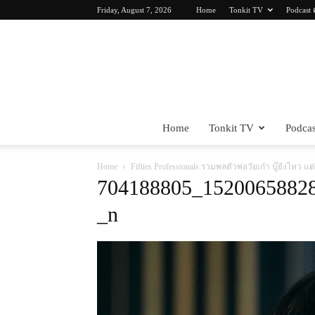
Friday, August 7, 2026
Home
Tonkit TV
Podcast 
Home
Tonkit TV
Podcas
Home
Fifties Professionals รวมพลตัวพ่อวัยเก๋า บู๊ยังไหว แ
704188805_1520065882
_n