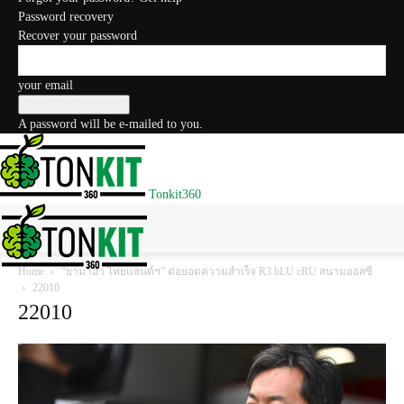
Password recovery
Recover your password
your email
A password will be e-mailed to you.
Tonkit360
Home
“ยามาฮ่า ไทยแลนด์ฯ” ต่อยอดความสำเร็จ R3 bLU cRU สนามออสซี
22010
22010