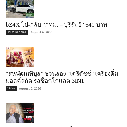
bZ4X ไป-กลับ “กทม. – บุรีรัมย์” 640 บาท
August 6, 2026
รถเราไม่เก่าเลย
“สหพัฒนพิบูล” ชวนลอง “เดริดัชช์” เครื่องดื่ม
มอลต์สกัด รสช็อกโกแลต 3IN1
August 5, 2026
Living