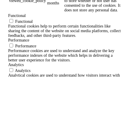
viewed_cookie_policy
to store whether or not user has
months
consented to the use of cookies. It
does not store any personal data.
Functional
Functional
Functional cookies help to perform certain functionalities like
sharing the content of the website on social media platforms, collect
feedbacks, and other third-party features.
Performance
Performance
Performance cookies are used to understand and analyze the key
performance indexes of the website which helps in delivering a
better user experience for the visitors.
Analytics
Analytics
Analytical cookies are used to understand how visitors interact with
the website. These cookies help provide information on metrics the
number of visitors, bounce rate, traffic source, etc.
Advertisement
Advertisement
Advertisement cookies are used to provide visitors with relevant ads
and marketing campaigns. These cookies track visitors across
websites and collect information to provide customized ads.
Others
Others
Other uncategorized cookies are those that are being analyzed and
have not been classified into a category as yet.