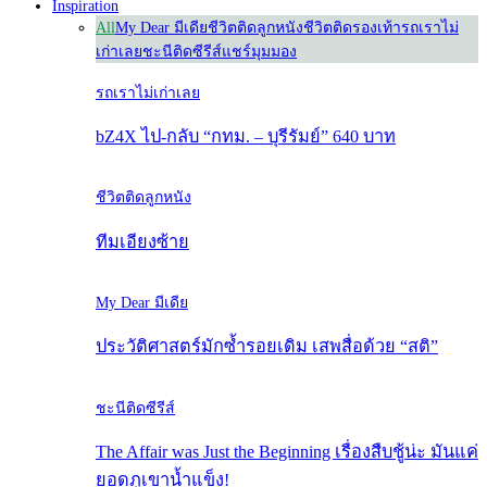
Inspiration
All
My Dear มีเดีย
ชีวิตติดลูกหนัง
ชีวิตติดรองเท้า
รถเราไม่
เก่าเลย
ชะนีติดซีรีส์
แชร์มุมมอง
รถเราไม่เก่าเลย
bZ4X ไป-กลับ “กทม. – บุรีรัมย์” 640 บาท
ชีวิตติดลูกหนัง
ทีมเอียงซ้าย
My Dear มีเดีย
ประวัติศาสตร์มักซ้ำรอยเดิม เสพสื่อด้วย “สติ”
ชะนีติดซีรีส์
The Affair was Just the Beginning เรื่องสืบชู้น่ะ มันแค่
ยอดภูเขาน้ำแข็ง!