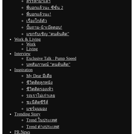
สรรหามาเล่า
พี่บอกแล้วนะ ซีซั่น 2
พี่บอกแล้วนะ!
เรื่องใกล้ตัว
ปั๊มถาม-น้าเบ๊ดตอบ!
แขกรับเชิญ “คนต้นคิด”
Work & Living
Work
Living
Interview
Exclusive Talk : Pump Speed
บทสัมภาษณ์ “คนต้นคิด”
Inspiration
My Dear มีเดีย
ชีวิตติดลูกหนัง
ชีวิตติดรองเท้า
รถเราไม่เก่าเลย
ชะนีติดซีรีส์
แชร์มุมมอง
Trending Story
Trend ในประเทศ
Trend ต่างประเทศ
PR News