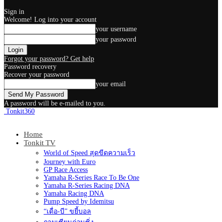
Sign in
Welcome! Log into your account
your username
your password
Forgot your password? Get help
Password recovery
Recover your password
your email
A password will be e-mailed to you.
Tonkit360
Home
Tonkit TV
World of Speed สุดขีดความเร็ว
Journey with Euro
GP Race Access
Yamaha R-Series Race To Be One
Yamaha R-Series Racing DNA
Yamaha Racing DNA
Pump Speed by Idemitsu
“เดื่อ-บี” ขยี้บอล