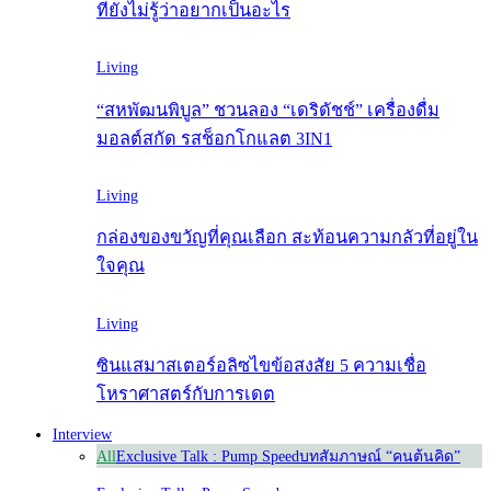
ที่ยังไม่รู้ว่าอยากเป็นอะไร
Living
“สหพัฒนพิบูล” ชวนลอง “เดริดัชช์” เครื่องดื่ม
มอลต์สกัด รสช็อกโกแลต 3IN1
Living
กล่องของขวัญที่คุณเลือก สะท้อนความกลัวที่อยู่ใน
ใจคุณ
Living
ซินแสมาสเตอร์อลิซไขข้อสงสัย 5 ความเชื่อ
โหราศาสตร์กับการเดต
Interview
All
Exclusive Talk : Pump Speed
บทสัมภาษณ์ “คนต้นคิด”