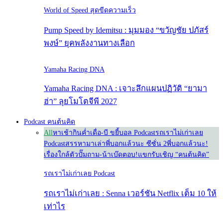
World of Speed สุดขีดความเร็ว
Pump Speed by Idemitsu : มุมมอง “ขวัญชัย ปภัสร์
พงษ์” ยุคพลังงานทางเลือก
Yamaha Racing DNA
Yamaha Racing DNA : เจาะลึกแผนปฏิวัติ “ยามา
ฮ่า” ลุยโมโตจีพี 2027
Podcast คนต้นคิด
All
หาเช้ากินค่ำ
เดื่อ-บี ขยี้บอล Podcast
รถเราไม่เก่าเลย
Podcast
สรรหามาเล่า
พี่บอกแล้วนะ ซีซั่น 2
พี่บอกแล้วนะ!
เรื่องใกล้ตัว
ปั๊มถาม-น้าเบ๊ดตอบ!
แขกรับเชิญ “คนต้นคิด”
รถเราไม่เก่าเลย Podcast
รถเราไม่เก่าเลย : Senna เวอร์ชัน Netflix เต็ม 10 ให้
เท่าไร