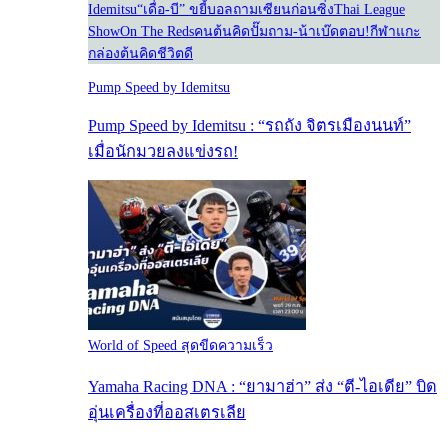
Idemitsu
“เดื่อ-บี” ขยี้บอล
ถามเซียนก่อนซิ่ง
Thai League
Show
On The Reds
คนต้นคิด
ปั๊มถาม-น้าเบ๊ดตอบ!
กีฬาแกะ
กล่อง
ต้นคิดชีวิตดี
Pump Speed by Idemitsu
Pump Speed by Idemitsu : “รถถัง จิตรเมืองนนท์”
เมื่อนักมวยลงแข่งรถ!
World of Speed สุดขีดความเร็ว
Yamaha Racing DNA : “ยามาฮ่า” ส่ง “ตี-ไอเดีย” บิด
อุ่นเครื่องที่ออสเตรเลีย