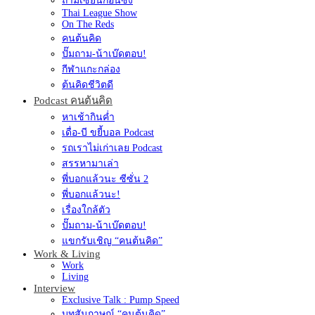
ถามเซียนก่อนซิ่ง
Thai League Show
On The Reds
คนต้นคิด
ปั๊มถาม-น้าเบ๊ดตอบ!
กีฬาแกะกล่อง
ต้นคิดชีวิตดี
Podcast คนต้นคิด
หาเช้ากินค่ำ
เดื่อ-บี ขยี้บอล Podcast
รถเราไม่เก่าเลย Podcast
สรรหามาเล่า
พี่บอกแล้วนะ ซีซั่น 2
พี่บอกแล้วนะ!
เรื่องใกล้ตัว
ปั๊มถาม-น้าเบ๊ดตอบ!
แขกรับเชิญ “คนต้นคิด”
Work & Living
Work
Living
Interview
Exclusive Talk : Pump Speed
บทสัมภาษณ์ “คนต้นคิด”