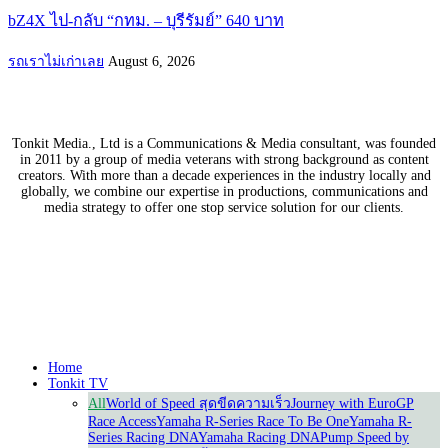
bZ4X ไป-กลับ “กทม. – บุรีรัมย์” 640 บาท
รถเราไม่เก่าเลย
August 6, 2026
Tonkit Media., Ltd is a Communications & Media consultant, was founded
in 2011 by a group of media veterans with strong background as content
creators. With more than a decade experiences in the industry locally and
globally, we combine our expertise in productions, communications and
media strategy to offer one stop service solution for our clients.
Our Partners
Home
Tonkit TV
All
World of Speed สุดขีดความเร็ว
Journey with Euro
GP
Race Access
Yamaha R-Series Race To Be One
Yamaha R-
Series Racing DNA
Yamaha Racing DNA
Pump Speed by