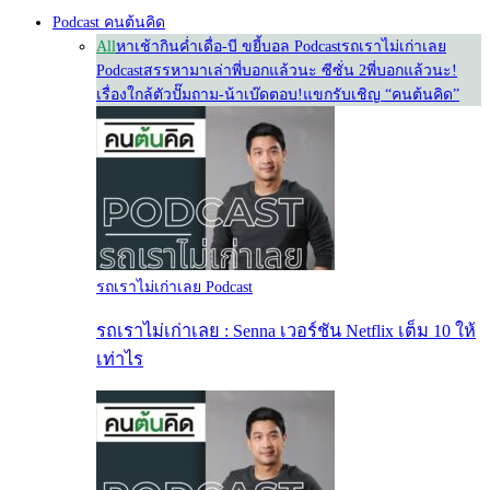
Podcast คนต้นคิด
All
หาเช้ากินค่ำ
เดื่อ-บี ขยี้บอล Podcast
รถเราไม่เก่าเลย
Podcast
สรรหามาเล่า
พี่บอกแล้วนะ ซีซั่น 2
พี่บอกแล้วนะ!
เรื่องใกล้ตัว
ปั๊มถาม-น้าเบ๊ดตอบ!
แขกรับเชิญ “คนต้นคิด”
รถเราไม่เก่าเลย Podcast
รถเราไม่เก่าเลย : Senna เวอร์ชัน Netflix เต็ม 10 ให้
เท่าไร