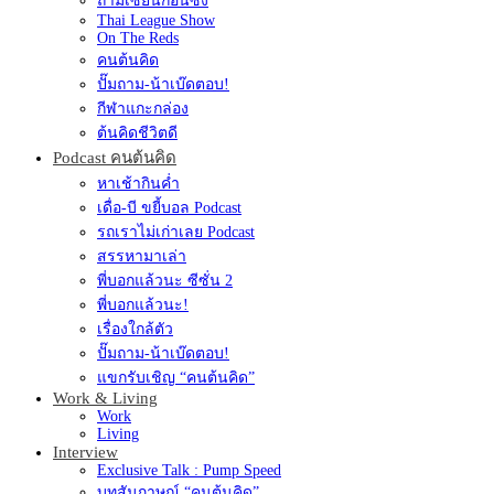
ถามเซียนก่อนซิ่ง
Thai League Show
On The Reds
คนต้นคิด
ปั๊มถาม-น้าเบ๊ดตอบ!
กีฬาแกะกล่อง
ต้นคิดชีวิตดี
Podcast คนต้นคิด
หาเช้ากินค่ำ
เดื่อ-บี ขยี้บอล Podcast
รถเราไม่เก่าเลย Podcast
สรรหามาเล่า
พี่บอกแล้วนะ ซีซั่น 2
พี่บอกแล้วนะ!
เรื่องใกล้ตัว
ปั๊มถาม-น้าเบ๊ดตอบ!
แขกรับเชิญ “คนต้นคิด”
Work & Living
Work
Living
Interview
Exclusive Talk : Pump Speed
บทสัมภาษณ์ “คนต้นคิด”