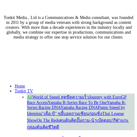
Tonkit Media., Ltd is a Communications & Media consultant, was founded
in 2011 by a group of media veterans with strong background as content
creators. With more than a decade experiences in the industry locally and
globally, we combine our expertise in productions, communications and
media strategy to offer one stop service solution for our clients.
Our Partners
Home
Tonkit TV
All
World of Speed สุดขีดความเร็ว
Journey with Euro
GP
Race Access
Yamaha R-Series Race To Be One
Yamaha R-
Series Racing DNA
Yamaha Racing DNA
Pump Speed by
Idemitsu
“เดื่อ-บี” ขยี้บอล
ถามเซียนก่อนซิ่ง
Thai League
Show
On The Reds
คนต้นคิด
ปั๊มถาม-น้าเบ๊ดตอบ!
กีฬาแกะ
กล่อง
ต้นคิดชีวิตดี