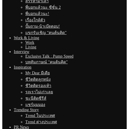
สรรหามาเล่า
พี่บอกแล้วนะ ซีซั่น 2
พี่บอกแล้วนะ!
เรื่องใกล้ตัว
ปั๊มถาม-น้าเบ๊ดตอบ!
แขกรับเชิญ “คนต้นคิด”
Work & Living
Work
Living
Interview
Exclusive Talk : Pump Speed
บทสัมภาษณ์ “คนต้นคิด”
Inspiration
My Dear มีเดีย
ชีวิตติดลูกหนัง
ชีวิตติดรองเท้า
รถเราไม่เก่าเลย
ชะนีติดซีรีส์
แชร์มุมมอง
Trending Story
Trend ในประเทศ
Trend ต่างประเทศ
PR News