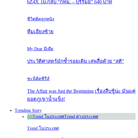
bZ4X ไป-กลับ “กทม. – บุรีรัมย์” 640 บาท
ชีวิตติดลูกหนัง
ทีมเอียงซ้าย
My Dear มีเดีย
ประวัติศาสตร์มักซ้ำรอยเดิม เสพสื่อด้วย “สติ”
ชะนีติดซีรีส์
The Affair was Just the Beginning เรื่องสืบชู้น่ะ มันแค่
ยอดภูเขาน้ำแข็ง!
Trending Story
All
Trend ในประเทศ
Trend ต่างประเทศ
Trend ในประเทศ