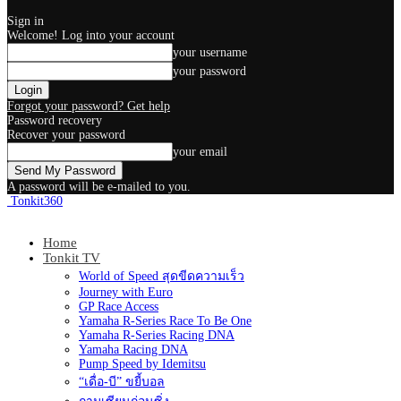
Sign in
Welcome! Log into your account
your username
your password
Forgot your password? Get help
Password recovery
Recover your password
your email
A password will be e-mailed to you.
Tonkit360
Home
Tonkit TV
World of Speed สุดขีดความเร็ว
Journey with Euro
GP Race Access
Yamaha R-Series Race To Be One
Yamaha R-Series Racing DNA
Yamaha Racing DNA
Pump Speed by Idemitsu
“เดื่อ-บี” ขยี้บอล