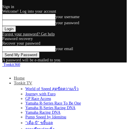
Sign in
Welcome! Log into your account
your username
your password
Forgot your password? Get help
Password recovery
Recover your password
your email
A password will be e-mailed to you.
Tonkit360
Home
Tonkit TV
World of Speed สุดขีดความเร็ว
Journey with Euro
GP Race Access
Yamaha R-Series Race To Be One
Yamaha R-Series Racing DNA
Yamaha Racing DNA
Pump Speed by Idemitsu
“เดื่อ-บี” ขยี้บอล