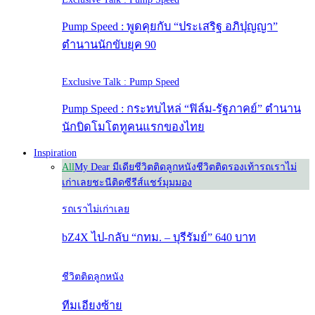
Pump Speed : พูดคุยกับ “ประเสริฐ อภิปุญญา”
ตำนานนักขับยุค 90
Exclusive Talk : Pump Speed
Pump Speed : กระทบไหล่ “ฟิล์ม-รัฐภาคย์” ตำนาน
นักบิดโมโตทูคนแรกของไทย
Inspiration
All
My Dear มีเดีย
ชีวิตติดลูกหนัง
ชีวิตติดรองเท้า
รถเราไม่
เก่าเลย
ชะนีติดซีรีส์
แชร์มุมมอง
รถเราไม่เก่าเลย
bZ4X ไป-กลับ “กทม. – บุรีรัมย์” 640 บาท
ชีวิตติดลูกหนัง
ทีมเอียงซ้าย