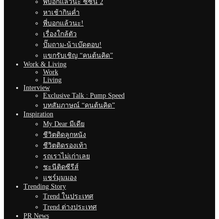
พี่บอกแล้วนะ ซีซั่น 2
หาเช้ากินค่ำ
พี่บอกแล้วนะ!
เรื่องใกล้ตัว
ปั๊มถาม-น้าเบ๊ดตอบ!
แขกรับเชิญ “คนต้นคิด”
Work & Living
Work
Living
Interview
Exclusive Talk : Pump Speed
บทสัมภาษณ์ “คนต้นคิด”
Inspiration
My Dear มีเดีย
ชีวิตติดลูกหนัง
ชีวิตติดรองเท้า
รถเราไม่เก่าเลย
ชะนีติดซีรีส์
แชร์มุมมอง
Trending Story
Trend ในประเทศ
Trend ต่างประเทศ
PR News