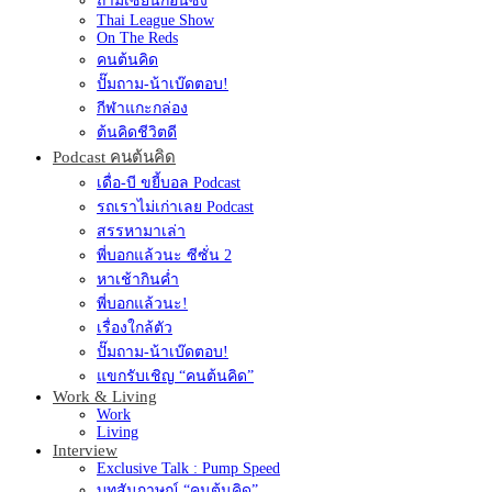
ถามเซียนก่อนซิ่ง
Thai League Show
On The Reds
คนต้นคิด
ปั๊มถาม-น้าเบ๊ดตอบ!
กีฬาแกะกล่อง
ต้นคิดชีวิตดี
Podcast คนต้นคิด
เดื่อ-บี ขยี้บอล Podcast
รถเราไม่เก่าเลย Podcast
สรรหามาเล่า
พี่บอกแล้วนะ ซีซั่น 2
หาเช้ากินค่ำ
พี่บอกแล้วนะ!
เรื่องใกล้ตัว
ปั๊มถาม-น้าเบ๊ดตอบ!
แขกรับเชิญ “คนต้นคิด”
Work & Living
Work
Living
Interview
Exclusive Talk : Pump Speed
บทสัมภาษณ์ “คนต้นคิด”