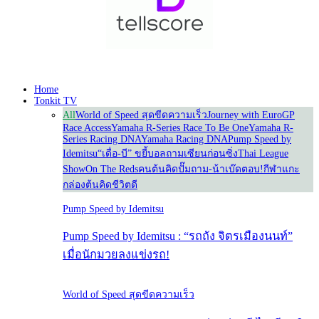
Home
Tonkit TV
All
World of Speed สุดขีดความเร็ว
Journey with Euro
GP
Race Access
Yamaha R-Series Race To Be One
Yamaha R-
Series Racing DNA
Yamaha Racing DNA
Pump Speed by
Idemitsu
“เดื่อ-บี” ขยี้บอล
ถามเซียนก่อนซิ่ง
Thai League
Show
On The Reds
คนต้นคิด
ปั๊มถาม-น้าเบ๊ดตอบ!
กีฬาแกะ
กล่อง
ต้นคิดชีวิตดี
Pump Speed by Idemitsu
Pump Speed by Idemitsu : “รถถัง จิตรเมืองนนท์”
เมื่อนักมวยลงแข่งรถ!
World of Speed สุดขีดความเร็ว