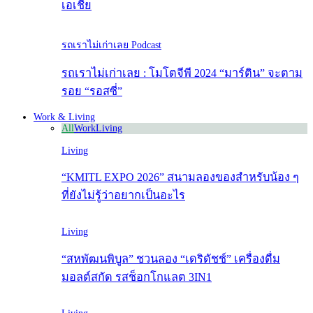
เอเชีย
รถเราไม่เก่าเลย Podcast
รถเราไม่เก่าเลย : โมโตจีพี 2024 “มาร์ติน” จะตาม
รอย “รอสซี่”
Work & Living
All
Work
Living
Living
“KMITL EXPO 2026” สนามลองของสำหรับน้อง ๆ
ที่ยังไม่รู้ว่าอยากเป็นอะไร
Living
“สหพัฒนพิบูล” ชวนลอง “เดริดัชช์” เครื่องดื่ม
มอลต์สกัด รสช็อกโกแลต 3IN1