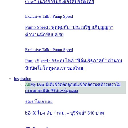
Cow” ในวงการมอเตอร์สปอร์ตไทย
Exclusive Talk : Pump Speed
Pump Speed : พูดคุยกับ “ประเสริฐ อภิปุญญา”
ตำนานนักขับยุค 90
Exclusive Talk : Pump Speed
Pump Speed : กระทบไหล่ “ฟิล์ม-รัฐภาคย์” ตำนาน
นักบิดโมโตทูคนแรกของไทย
Inspiration
All
My Dear มีเดีย
ชีวิตติดลูกหนัง
ชีวิตติดรองเท้า
รถเราไม่
เก่าเลย
ชะนีติดซีรีส์
แชร์มุมมอง
รถเราไม่เก่าเลย
bZ4X ไป-กลับ “กทม. – บุรีรัมย์” 640 บาท