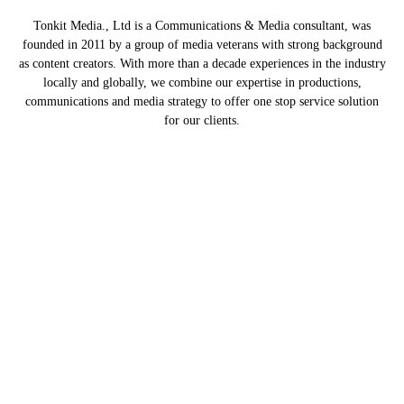
Tonkit Media., Ltd is a Communications & Media consultant, was
founded in 2011 by a group of media veterans with strong background
as content creators. With more than a decade experiences in the industry
locally and globally, we combine our expertise in productions,
communications and media strategy to offer one stop service solution
for our clients.
Our Partners
Home
Tonkit TV
Podcast คนต้นคิด
Work & Living
Interview
Inspiration
Trending Story
PR News
© 2014-2020 Tonkit360.com