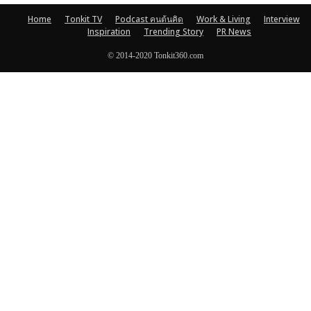
Home
Tonkit TV
Podcast คนต้นคิด
Work & Living
Interview
Inspiration
Trending Story
PR News
© 2014-2020 Tonkit360.com