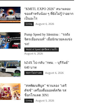
“KMITL EXPO 2026” สนามลอง
ของสำหรับน้อง ๆ ที่ยังไม่รู้ว่าอยาก
เป็นอะไร
August 6, 2026
Living
Pump Speed by Idemitsu : “รถถัง
จิตรเมืองนนท์” เมื่อนักมวยลงแข่ง
รถ!
World of Speed สุดขีดความเร็ว
August 6, 2026
bZ4X ไป-กลับ “กทม. – บุรีรัมย์”
640 บาท
August 6, 2026
รถเราไม่เก่าเลย
“สหพัฒนพิบูล” ชวนลอง “เดริ
ดัชช์” เครื่องดื่มมอลต์สกัด รส
ช็อกโกแลต 3IN1
August 5, 2026
Living