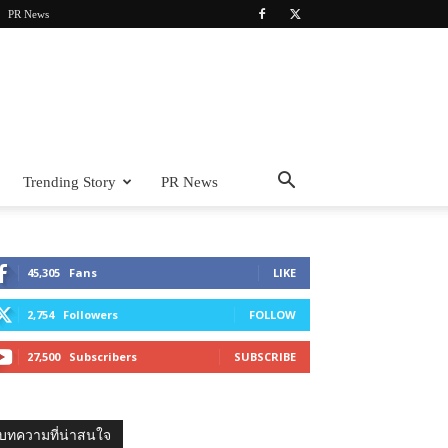
PR News
Trending Story
PR News
45,305
Fans
LIKE
2,754
Followers
FOLLOW
27,500
Subscribers
SUBSCRIBE
บทความที่น่าสนใจ