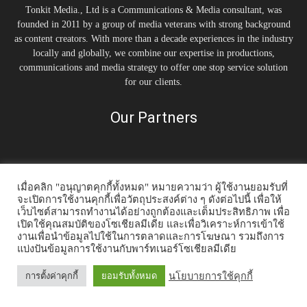
Tonkit Media., Ltd is a Communications & Media consultant, was
founded in 2011 by a group of media veterans with strong background
as content creators. With more than a decade experiences in the industry
locally and globally, we combine our expertise in productions,
communications and media strategy to offer one stop service solution
for our clients.
Our Partners
เมื่อคลิก "อนุญาตคุกกี้ทั้งหมด" หมายความว่า ผู้ใช้งานยอมรับที่
จะเปิดการใช้งานคุกกี้เพื่อวัตถุประสงค์ต่าง ๆ ดังต่อไปนี้ เพื่อให้
เว็บไซต์สามารถทำงานได้อย่างถูกต้องและเต็มประสิทธิภาพ เพื่อ
เปิดใช้คุณสมบัติของโซเชียลมีเดีย และเพื่อวิเคราะห์การเข้าใช้
Home
Tonkit TV
Podcast คนต้นคิด
Work & Living
Interview
งานเพื่อนำข้อมูลไปใช้ในการตลาดและการโฆษณา รวมถึงการ
แบ่งปันข้อมูลการใช้งานกับพาร์ทเนอร์โซเชียลมีเดีย
Inspiration
Trending Story
PR News
© 2014-2020 Tonkit360.com
นโยบายการใช้คุกกี้
การตั้งค่าคุกกี้
ยอมรับทั้งหมด