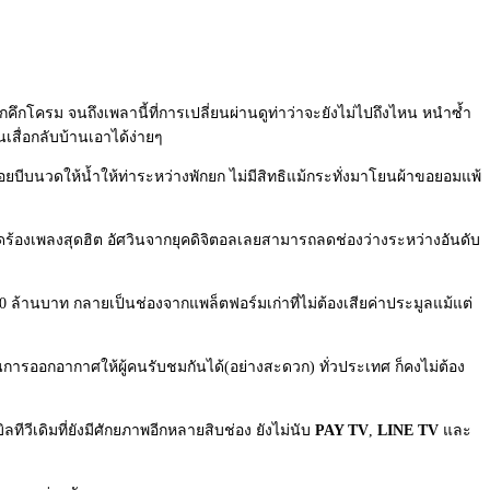
ึกคึกโครม จนถึงเพลานี้ที่การเปลี่ยนผ่านดูท่าว่าจะยังไม่ไปถึงไหน หนำซ้ำ
เสื่อกลับบ้านเอาได้ง่ายๆ
าคอยบีบนวดให้น้ำให้ท่าระหว่างพักยก ไม่มีสิทธิแม้กระทั่งมาโยนผ้าขอยอมแพ้
้องเพลงสุดฮิต อัศวินจากยุคดิจิตอลเลยสามารถลดช่องว่างระหว่างอันดับ
00 ล้านบาท กลายเป็นช่องจากแพล็ตฟอร์มเก่าที่ไม่ต้องเสียค่าประมูลแม้แต่
ในการออกอากาศให้ผู้คนรับชมกันได้(อย่างสะดวก) ทั่วประเทศ ก็คงไม่ต้อง
บิลทีวีเดิมที่ยังมีศักยภาพอีกหลายสิบช่อง ยังไม่นับ
PAY TV
,
LINE TV
และ