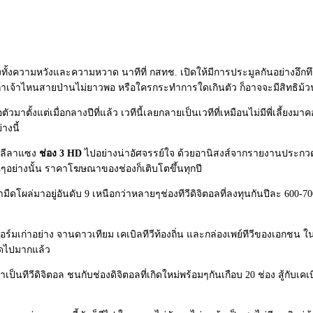
ร้างทั้งความหวังและความหวาด นาทีที่ กสทช. เปิดให้มีการประมูลกันอย่างอึกท
ถ้าเจ้าไหนสายป่านไม่ยาวพอ หรือใครกระทำการใดเกินตัว ก็อาจจะมีสิทธิม้วน
ตั้งแต่เมื่อกลางปีที่แล้ว เวทีนี้เลยกลายเป็นเวทีที่เหมือนไม่มีพี่เลี้ยงม
างนี้
์ลีลาแซง
ช่อง 3 HD
ไปอย่างน่าอัศจรรย์ใจ ด้วยอานิสงส์จากรายงานประกวดร
อๆอย่างนั้น ราคาโฆษณาของช่องก็เติบโตขึ้นทุกปี
มืดโผล่มาอยู่อันดับ 9 เหนือกว่าหลายๆช่องทีวีดิจิตอลที่ลงทุนกันปีละ 600-7
อร์มเก่าอย่าง จานดาวเทียม เคเบิลทีวีท้องถิ่น และกล่องเพย์ทีวีของเอกชน 
ูดไปมากแล้ว
าเป็นทีวีดิจิตอล ชนกับช่องดิจิตอลที่เกิดใหม่พร้อมๆกันเกือบ 20 ช่อง สู้กับเคเ