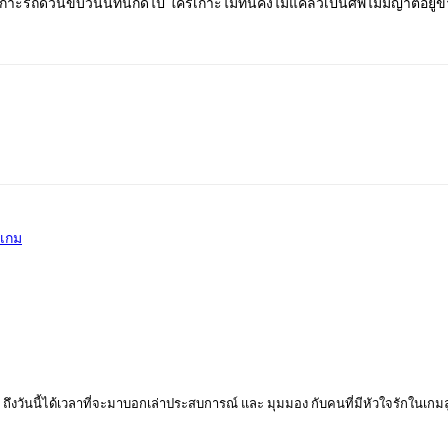
กาะรถด่วนขบวนนี้ทันก็ดีไป ใครเกาะไม่ทันคงไม่แคล้วเป็นศพไม่มีญาติอยู่ข้
งเกม
ีกร ถึงวันนี้ได้เวลาที่จะมาบอกเล่าประสบการณ์ และ มุมมอง กับคนที่มีหัวใจรักในเก