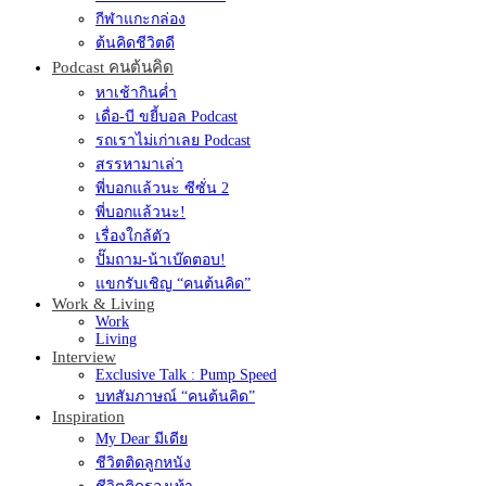
กีฬาแกะกล่อง
ต้นคิดชีวิตดี
Podcast คนต้นคิด
หาเช้ากินค่ำ
เดื่อ-บี ขยี้บอล Podcast
รถเราไม่เก่าเลย Podcast
สรรหามาเล่า
พี่บอกแล้วนะ ซีซั่น 2
พี่บอกแล้วนะ!
เรื่องใกล้ตัว
ปั๊มถาม-น้าเบ๊ดตอบ!
แขกรับเชิญ “คนต้นคิด”
Work & Living
Work
Living
Interview
Exclusive Talk : Pump Speed
บทสัมภาษณ์ “คนต้นคิด”
Inspiration
My Dear มีเดีย
ชีวิตติดลูกหนัง