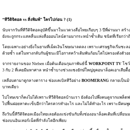
“ทีวีดิจิตอล vs สิ่งพิมพ์” ใครไปก่อน ? (1)
นับจากวันที่ทีวีดิจิตอลอุบัติขึ้นมาในแวดวงสื่อไทยเกือบๆ 3 ปีที่ผ่านมา ส
ยังจะถูกกระแสคลื่นแห่งสื่อออนไลน์ตามมากระหน่ำซ้ำเติม ชนิดที่เรียกว่า
โดยเฉพาะอย่างยิ่งในยามที่เม็ดเงินโฆษณาลดลง เพราะเศรษฐกิจเริ่มชะลอตัวมา
ด้วยซ้ำ แต่ในทางกลับกันผู้ชนะมีโอกาสคว้าเดิมพันก้อนโตไปครองดังตัวอย่
จากรายงานของ Nielsen เมื่อต้นเดือนกุมภาพันธ์นี้
WORKPOINT TV
โชว
3 กับ 2 ที่เคยมีมหาศาล หนำซ้ำบางช่วงแซงยักษ์ใหญ่ยุคอนาล็อคเอาเสียดื้
เหลือบตามาดูกลางตาราง ช่องเคเบิลทีวีอย่าง
BOOMERANG
กลายเป็นม้า
บาทเดียว
ไปโทษเขาก็คงไม่ได้เพราะทีวีดิจิตอลบ้านเรา ยังต้องไปพึ่งคนดูจากแพล็ตฟ
ไปฟื้นฝอยหาตะเข็บอีกว่าใครควรทำอะไร และไม่ได้ทำอะไร เพราะมีคนพ
ถึงวันนี้ทีวีดิจิตอลเมืองไทยเลยต้องแข่งขันกับทั้งช่องอนาล็อคเดิมที่เปลี่ยนม
ช่องบนอินเทอร์เน็ตที่กำลังโตอีกเพียบ