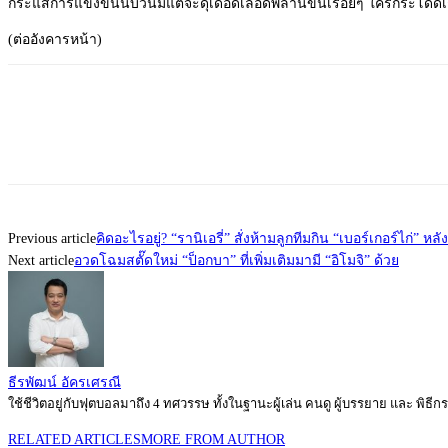
กระแสการแข่งขันนับวันมีแต่จะดุเดือดเลือดพล่านขึ้นเรื่อยๆ ใครกระโดดเ
(ต่ออังคารหน้า)
Previous article
คิดอะไรอยู่? “รานิเอรี่” สั่งห้ามลูกทีมกิน “เบอร์เกอร์ไก่” หลั
Next article
อวดโฉมสตั๊ดใหม่ “ป็อกบา” ที่เพิ่มเติมมามี “อิโมจิ” ด้วย
ธีรพัฒน์ อัครเศรณี
ใช้ชีวิตอยู่กับฟุตบอลมาถึง 4 ทศวรรษ ทั้งในฐานะผู้เล่น คนดู ผู้บรรยาย และ พิธ
RELATED ARTICLES
MORE FROM AUTHOR