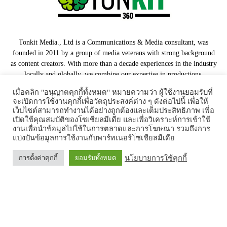
Tonkit Media., Ltd is a Communications & Media consultant, was
founded in 2011 by a group of media veterans with strong background
as content creators. With more than a decade experiences in the industry
locally and globally, we combine our expertise in productions,
communications and media strategy to offer one stop service solution
เมื่อคลิก "อนุญาตคุกกี้ทั้งหมด" หมายความว่า ผู้ใช้งานยอมรับที่
for our clients.
จะเปิดการใช้งานคุกกี้เพื่อวัตถุประสงค์ต่าง ๆ ดังต่อไปนี้ เพื่อให้
เว็บไซต์สามารถทำงานได้อย่างถูกต้องและเต็มประสิทธิภาพ เพื่อ
Our Partners
เปิดใช้คุณสมบัติของโซเชียลมีเดีย และเพื่อวิเคราะห์การเข้าใช้
งานเพื่อนำข้อมูลไปใช้ในการตลาดและการโฆษณา รวมถึงการ
แบ่งปันข้อมูลการใช้งานกับพาร์ทเนอร์โซเชียลมีเดีย
นโยบายการใช้คุกกี้
การตั้งค่าคุกกี้
ยอมรับทั้งหมด
Home
Tonkit TV
Podcast คนต้นคิด
Work & Living
Interview