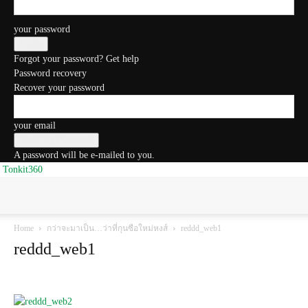
your password
Forgot your password? Get help
Password recovery
Recover your password
your email
A password will be e-mailed to you.
Tonkit360
Home
กว่าจะมาเป็น…ว่าที่กุนซือใหม่หงส์
reddd_web1
reddd_web1