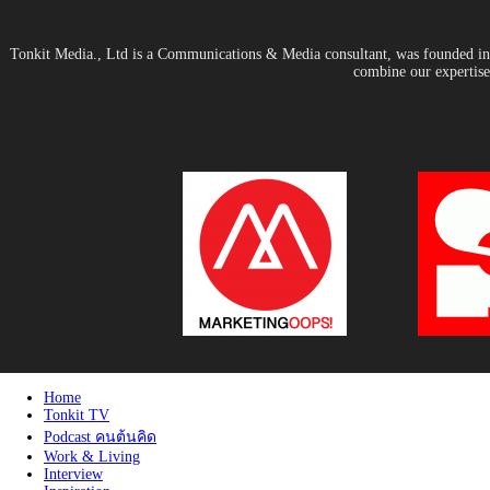
Tonkit Media., Ltd is a Communications & Media consultant, was founded in 2
combine our expertise 
Home
Tonkit TV
Podcast คนต้นคิด
Work & Living
Interview