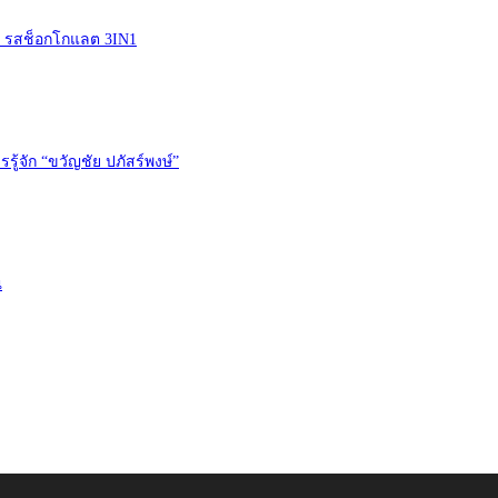
ัด รสช็อกโกแลต 3IN1
้จัก “ขวัญชัย ปภัสร์พงษ์”
ณ