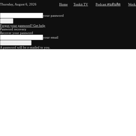
Thursday, August 6, 2026
Home
Tonkit TV
Podcast คนต้นคิด
Work
your password
Forgot your password? Get help
Password recovery
Recover your password
your email
A password will be e-mailed to you.