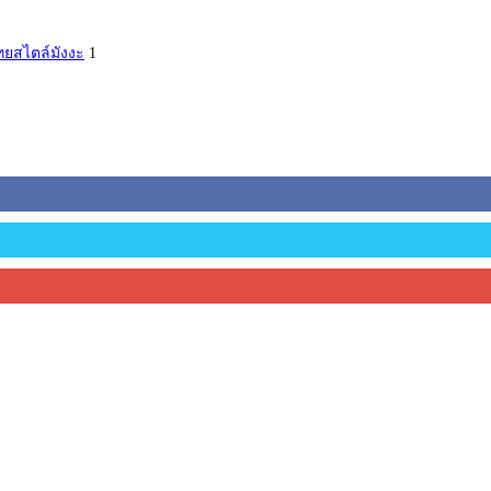
ทยสไตล์มังงะ
1