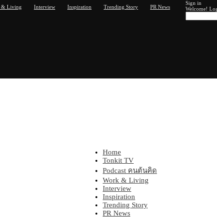
Sign in
 & Living
Interview
Inspiration
Trending Story
PR News
Welcome! Log
Home
Tonkit360
Tonkit TV
Podcast คนต้นคิด
Work & Living
Interview
Inspiration
Trending Story
PR News