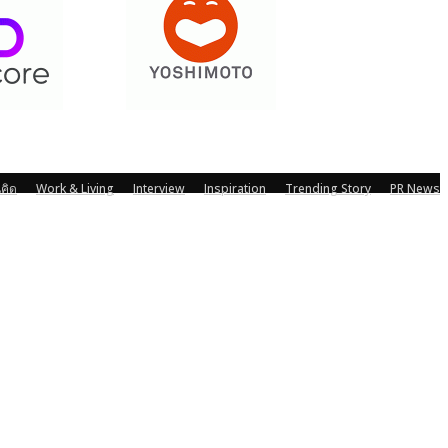
คิด
Work & Living
Interview
Inspiration
Trending Story
PR News