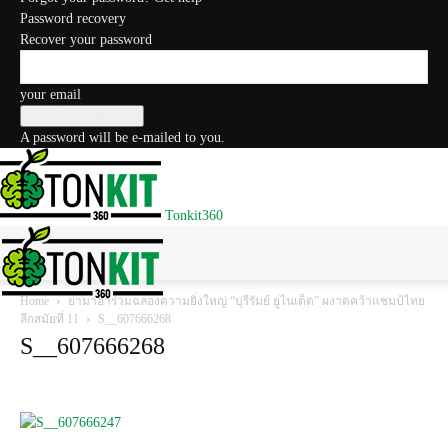
Password recovery
Recover your password
your email
A password will be e-mailed to you.
Tonkit360
Home
ยามาฮ่าร่วมฉลองความยิ่งใหญ่ “บุรีรัมย์ ยูไนเต็ด” ผงาดคว้าแชมป์ไทย
ลีกสมัยที่ 11
S__607666268
S__607666268