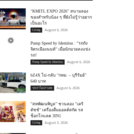
“KMITL EXPO 2026” สนามลอง
ของสำหรับน้อง ๆ ที่ยังไม่รู้ว่าอยาก
เป็นอะไร
August 6, 2026
Living
Pump Speed by Idemitsu : “รถถัง
จิตรเมืองนนท์” เมื่อนักมวยลงแข่ง
รถ!
August 6, 2026
Pump Speed by Idemitsu
bZ4X ไป-กลับ “กทม. – บุรีรัมย์”
640 บาท
August 6, 2026
รถเราไม่เก่าเลย
“สหพัฒนพิบูล” ชวนลอง “เดริ
ดัชช์” เครื่องดื่มมอลต์สกัด รส
ช็อกโกแลต 3IN1
August 5, 2026
Living