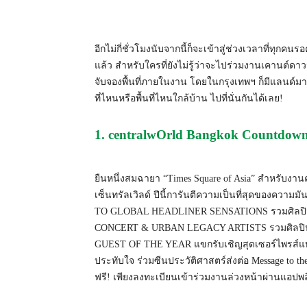
อีกไม่กี่ชั่วโมงนับจากนี้ก็จะเข้าสู่ช่วงเวลาที่ทุกค
แล้ว สำหรับใครที่ยังไม่รู้ว่าจะไปร่วมงานเคานต์ดาวน
จับจองพื้นที่ภายในงาน โดยในกรุงเทพฯ ก็มีแลนด์มา
ที่ไหนหรือพื้นที่ไหนใกล้บ้าน ไปที่นั่นกันได้เลย!
1. centralwOrld Bangkok Countdow
ยืนหนึ่งสมฉายา “Times Square of Asia” สำหรับงาน
เซ็นทรัลเวิลด์ ปีนี้การันตีความเป็นที่สุดของควา
TO GLOBAL HEADLINER SENSATIONS รวมศิลปิน
CONCERT & URBAN LEGACY ARTISTS รวมศิลปินดัง
GUEST OF THE YEAR แขกรับเชิญสุดเซอร์ไพรส์แห่งปี
ประทับใจ ร่วมซีนประวัติศาสตร์ส่งต่อ Message to th
ฟรี! เพียงลงทะเบียนเข้าร่วมงานล่วงหน้าผ่านแอปพล