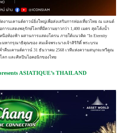
ดงานเคานต์ดาวน์ยิ่งใหญ่เพื่อส่งเสริมการท่องเที่ยวไทย ณ แลนด์
อการแสดงพลุรักษ์โลกที่มีความยาวกว่า 1,400 เมตร สุดโค้งน้ำ
หนือท้องฟ้า ผสานการแสดงโดรน ภายใต้แนวคิด “In Eternity
มหากรุณาธิคุณของ สมเด็จพระนางเจ้าสิริกิติ์ พระบรม
ำคืนเคานต์ดาวน์ 31 ธันวาคม 2568 เวทีแห่งความสนุกจะทวีคูณ
ับโลก และศิลปินไอคอนิกของไทย
esents ASIATIQUE’s THAILAND