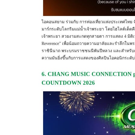
ไอคอนสยาม ร่วมกับ การท่องเที่ยวแห่งประเทศไทย จั
มาร์กระดับโลกริมแม่น้ำเจ้าพระยา โดยไฮไลต์เด็ดคื
เจ้าพระยา สวยงามสะกดทุกสายตา การแสดง 4 มิติเ
Reverence” เพื่อน้อมถวายความอาลัยและรำลึกในพระ
ราชินีนาถ พระบรมราชชนนีพันปีหลวง และสำหรับค่
ความมันยิ่งขึ้นกับการแสดงของศิลปินไอคอนิกระด
6. CHANG MUSIC CONNECTION pr
COUNTDOWN 2026