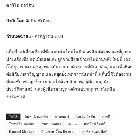
ซาริโอ ดอว์สัน
กำกับโดย
จัสติน ซีเมียน
กำหนดฉาย
27 กรกฎาคม 2023
แก็บบี้ แม่เลี้ยงเดี่ยวที่ซื้อแมนชั่นใหม่ในนิวออร์ลีนส์ด้วยราคาที่ถูกจน
น่าเหลือเชื่อ แต่เมื่อเธอและลูกชายย้ายเข้ามาในบ้านหลังใหม่นี้ เธอ
ก็ได้รู้ว่าราคาแสนถูกของมันตามมาด้วยการที่มันถูกสิงสู่ และเพื่อที่จะ
ต่อสู้กับเหล่าวิญญาณและหยุดยั้งเหตุการณ์เหล่านี้ แก็บบี้ จึงต้องรวม
ทีมผู้เชี่ยวชาญ ซึ่งประกอบไปด้วย นักบวช, ผู้มีญาณ, นัก
ประวัติศาสตร์, และผู้เชี่ยวชาญทางด้านปรากฏการณ์เหนือ
ธรรมชาติ
TAGS
ทิฟฟานี่ แฮดดิช
ภาพยนตร์
โอเว่น วิลสัน
บาร์บี้
โรซาริโอ ดอว์สัน
ไรอัน กอสลิง
Barbie
มาร์โกต์ ร็อบบี้
Haunted Mansion
บ้านชวนเฮี้ยน ผีชวนฮา
ลาคีธ สแตนฟิลด์