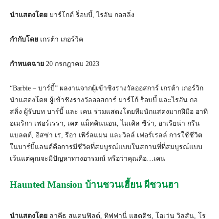
นำแสดงโดย
มาร์โกต์ ร็อบบี้, ไรอัน กอสลิ่ง
กำกับโดย
เกรต้า เกอร์วิค
กำหนดฉาย
20 กรกฎาคม 2023
“Barbie – บาร์บี้” ผลงานจากผู้เข้าชิงรางวัลออสการ์ เกรต้า เกอร์วิก
นำแสดงโดย ผู้เข้าชิงรางวัลออสการ์ มาร์โก้ ร็อบบี้ และไรอัน กอ
สลิ่ง ผู้รับบท บาร์บี้ และ เคน ร่วมแสดงโดยทีมนักแสดงมากฝีมือ อาทิ
อเมริกา เฟอร์เรรา, เคต แม็คคินนอน, ไมเคิล ซีร่า, อาเรียน่า กรีน
แบลตต์, อิสซ่า เร, รีอา เพิร์ลแมน และวิลล์ เฟอร์เรลล์ การใช้ชีวิต
ในบาร์บี้แลนด์คือการมีชีวิตที่สมบูรณ์แบบในสถานที่ที่สมบูรณ์แบบ
เว้นแต่คุณจะมีปัญหาทางอารมณ์ หรือว่าคุณคือ…เคน
Haunted Mansion บ้านชวนเฮี้ยน ผีชวนฮา
นำแสดงโดย
ลาคีธ สแตนฟิลด์, ทิฟฟานี่ แฮดดิช, โอเว่น วิลสัน, โร