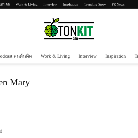
นต้นคิด
Work & Living
Interview
Inspiration
Trending Story
PR News
odcast คนต้นคิด
Work & Living
Interview
Inspiration
T
Tonkit360
een Mary
ผี